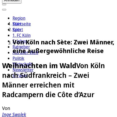
Anmelden
Region
Köln
Startseite
Sport
Köln
1. FC Köln
Von Köln nach Sète: Zwei Männer,
Erleben
Ratgeber
eine außergewöhnliche Reise
Aus aller Welt
Politik
Weihnachten im Wald
Von Köln
Wirtschaft
Newsletter
nach Südfrankreich – Zwei
E-Paper
Männer erreichen mit
Radcampern die Côte d’Azur
Von
Inge Swolek