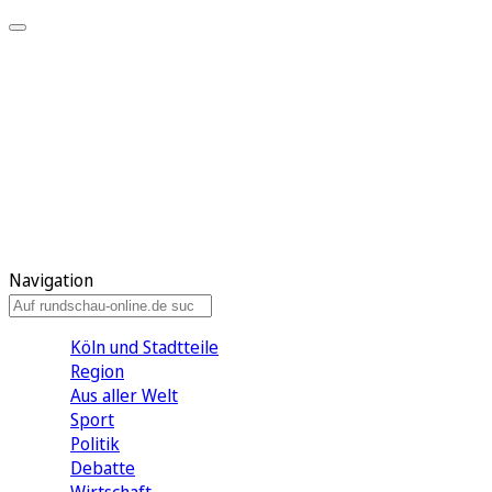
Meine KR
Meine Artikel
Meine Region
Meine Newsletter
Gewinnspiele
Mein Rundschau PLUS
Mein E-Paper
Navigation
Köln und Stadtteile
Region
Aus aller Welt
Sport
Politik
Debatte