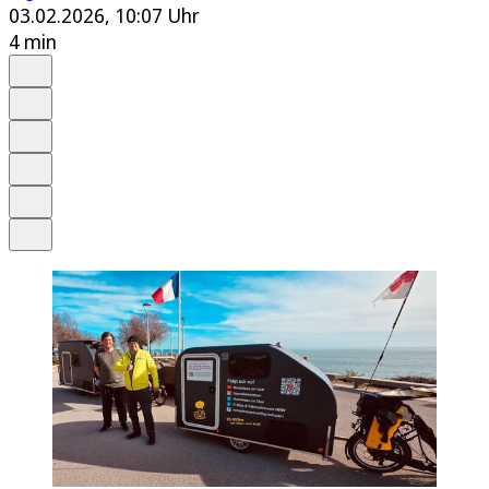
03.02.2026, 10:07 Uhr
4 min
Auf Google bevorzugen
Anhören
Schrift
Merken
Drucken
Teilen