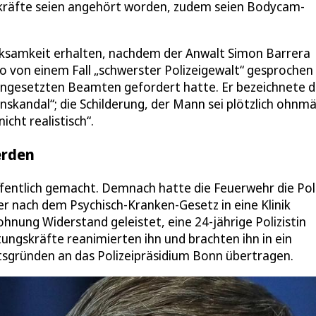
gskräfte seien angehört worden, zudem seien Bodycam-
ksamkeit erhalten, nachdem der Anwalt Simon Barrera
o von einem Fall „schwerster Polizeigewalt“ gesprochen
eingesetzten Beamten gefordert hatte. Er bezeichnete d
enskandal“; die Schilderung, der Mann sei plötzlich ohnm
cht realistisch“.
erden
 öffentlich gemacht. Demnach hatte die Feuerwehr die Pol
r nach dem Psychisch-Kranken-Gesetz in eine Klinik
hnung Widerstand geleistet, eine 24-jährige Polizistin
tungskräfte reanimierten ihn und brachten ihn in ein
tsgründen an das Polizeipräsidium Bonn übertragen.