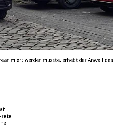
d reanimiert werden musste, erhebt der Anwalt des
at
krete
emer