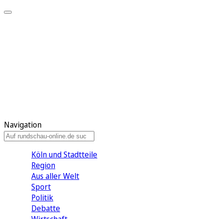
Meine KR
Meine Artikel
Meine Region
Meine Newsletter
Gewinnspiele
Mein Rundschau PLUS
Mein E-Paper
Navigation
Köln und Stadtteile
Region
Aus aller Welt
Sport
Politik
Debatte