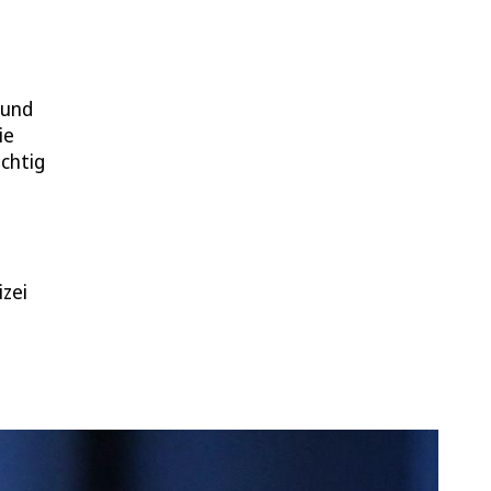
 und
ie
ächtig
izei