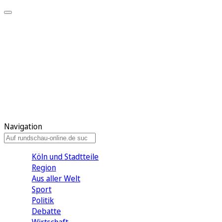
Meine KR
Meine Artikel
Meine Region
Meine Newsletter
Gewinnspiele
Mein Rundschau PLUS
Mein E-Paper
Navigation
Köln und Stadtteile
Region
Aus aller Welt
Sport
Politik
Debatte