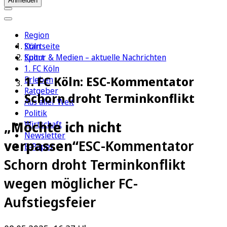
Anmelden
Region
Köln
Startseite
Sport
Kultur & Medien – aktuelle Nachrichten
1. FC Köln
1. FC Köln: ESC-Kommentator
Erleben
Ratgeber
Schorn droht Terminkonflikt
Aus aller Welt
Politik
„Möchte ich nicht
Wirtschaft
Newsletter
verpassen“
ESC-Kommentator
E-Paper
Schorn droht Terminkonflikt
wegen möglicher FC-
Aufstiegsfeier