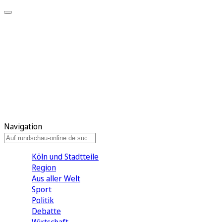
Meine KR
Meine Artikel
Meine Region
Meine Newsletter
Gewinnspiele
Mein Rundschau PLUS
Mein E-Paper
Navigation
Köln und Stadtteile
Region
Aus aller Welt
Sport
Politik
Debatte