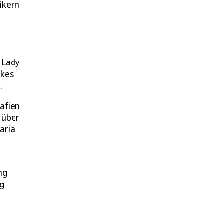
ikern
n Lady
lkes
.
afien
 über
aria
ng
ng