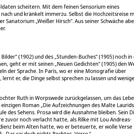
oldaten scheitern. Mit dem feinen Sensorium eines
nach und kränkelt immerzu. Selbst die Hochzeitsreise m
er Sanatorium „Weißer Hirsch“. Aus seiner Schwäche abe
er.
Bilder“ (1902) und des „Stunden-Buches“ (1905) noch in
hen, geht er mit seinen „Neuen Gedichten“ (1905) den W
geln der Sprache. In Paris, wo er eine Monografie über
 lernt er, die Dinge selbst sprechen zu lassen und wenig
 Tochter Ruth in Worpswede zurückgelassen, um das Leb
, einzigen Roman „Die Aufzeichnungen des Malte Laurids
chule des Sehens. Prosa wird die Ausnahme bleiben. Sein D
re zuvor noch verlacht hatte, als Rilke mit Lou Andreas-
dienz beim Alten hatte, wo er beteuerte, er wolle Verse
: „Das sei doch nichts Rechtes, Verse.“