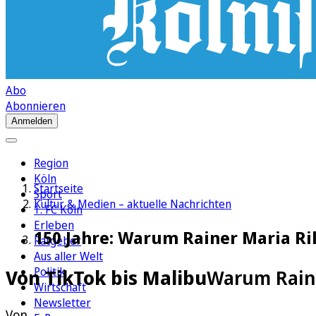
Abo
Abonnieren
Anmelden
Region
Köln
Startseite
Sport
Kultur & Medien – aktuelle Nachrichten
1. FC Köln
Erleben
150 Jahre: Warum Rainer Maria Ri
Ratgeber
Aus aller Welt
Politik
Von TikTok bis Malibu
Warum Raine
Wirtschaft
Newsletter
Von