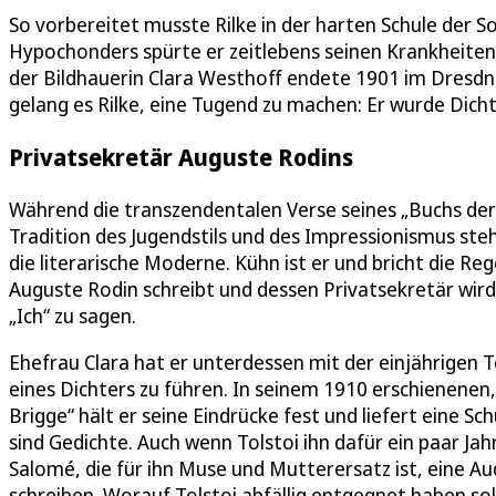
So vorbereitet musste Rilke in der harten Schule der S
Hypochonders spürte er zeitlebens seinen Krankheiten 
der Bildhauerin Clara Westhoff endete 1901 im Dresdn
gelang es Rilke, eine Tugend zu machen: Er wurde Dicht
Privatsekretär Auguste Rodins
Während die transzendentalen Verse seines „Buchs der 
Tradition des Jugendstils und des Impressionismus ste
die literarische Moderne. Kühn ist er und bricht die Re
Auguste Rodin schreibt und dessen Privatsekretär wird,
„Ich“ zu sagen.
Ehefrau Clara hat er unterdessen mit der einjährigen
eines Dichters zu führen. In seinem 1910 erschienenen
Brigge“ hält er seine Eindrücke fest und liefert eine S
sind Gedichte. Auch wenn Tolstoi ihn dafür ein paar Jah
Salomé, die für ihn Muse und Mutterersatz ist, eine Au
schreiben. Worauf Tolstoi abfällig entgegnet haben soll