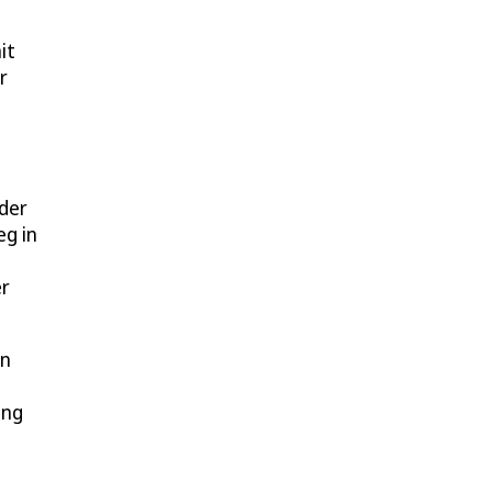
it
r
 der
eg in
er
en
ing