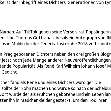
e ist der Inbegriff eines Dichters. Generationen von Lyr
n Namen. Auf TikTok gehen seine Verse viral. Popsängeri
ren. Und Thomas Gottschalk besaß ein Autograph von Ri
us in Malibu bei der Feuerkatastrophe 2018 verbrannte
 Prag geborenen Dichters neben den drei großen Biogr
r jetzt noch jede Menge anderer Neuveröffentlichungen
tende Popularität. Als René Karl Wilhelm Johann Josef M
n Gedicht.
cher fand als René und eines Dichters würdiger. Die
r, sollte der Sohn machen und wurde so nach der Scheidu
t. Dort wurde der als Frühchen geborene und ein Leben la
Mutter ihn in Mädchenkleider gesteckt, um den Tod ihrer