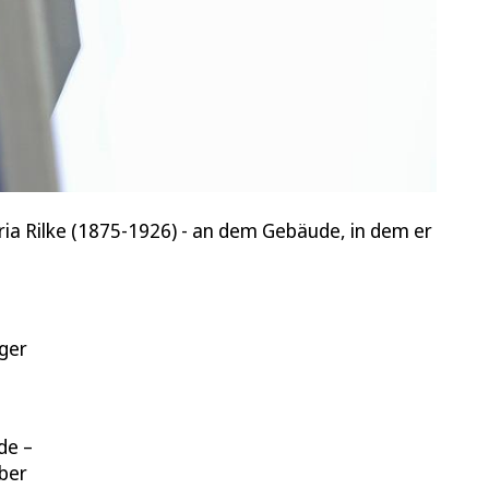
ria Rilke (1875-1926) - an dem Gebäude, in dem er
ager
de –
lber