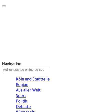
Meine KR
Meine Artikel
Meine Region
Meine Newsletter
Gewinnspiele
Mein Rundschau PLUS
Mein E-Paper
Navigation
Köln und Stadtteile
Region
Aus aller Welt
Sport
Politik
Debatte