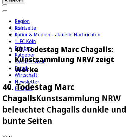
Anmelden
Region
Köln
Startseite
Sport
Kultur & Medien – aktuelle Nachrichten
1. FC Köln
40. Todestag Marc Chagalls:
Erleben
Ratgeber
Kunstsammlung NRW zeigt
Aus aller Welt
Werke
Politik
Wirtschaft
Newsletter
40. Todestag Marc
E-Paper
Chagalls
Kunstsammlung NRW
beleuchtet Chagalls dunkle und
bunte Seiten
Von