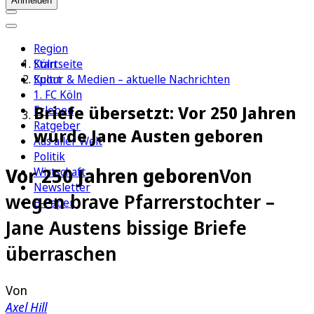
Anmelden
Region
Köln
Startseite
Sport
Kultur & Medien – aktuelle Nachrichten
1. FC Köln
Briefe übersetzt: Vor 250 Jahren
Erleben
Ratgeber
wurde Jane Austen geboren
Aus aller Welt
Politik
Vor 250 Jahren geboren
Von
Wirtschaft
Newsletter
wegen brave Pfarrerstochter –
E-Paper
Jane Austens bissige Briefe
überraschen
Von
Axel Hill