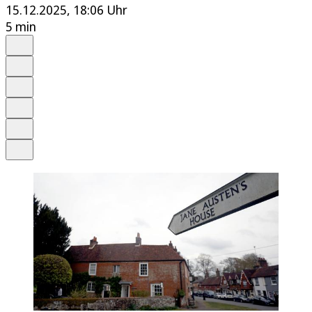
15.12.2025, 18:06 Uhr
5 min
Auf Google bevorzugen
Anhören
Schrift
Merken
Drucken
Teilen