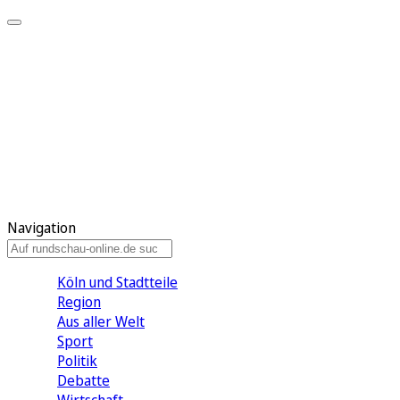
Meine KR
Meine Artikel
Meine Region
Meine Newsletter
Gewinnspiele
Mein Rundschau PLUS
Mein E-Paper
Navigation
Köln und Stadtteile
Region
Aus aller Welt
Sport
Politik
Debatte