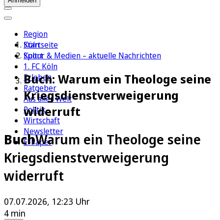
Anmelden
Region
Köln
Startseite
Sport
Kultur & Medien – aktuelle Nachrichten
1. FC Köln
Buch: Warum ein Theologe seine
Erleben
Ratgeber
Kriegsdienstverweigerung
Aus aller Welt
widerruft
Politik
Wirtschaft
Newsletter
Buch
Warum ein Theologe seine
E-Paper
Kriegsdienstverweigerung
widerruft
07.07.2026, 12:23 Uhr
4 min