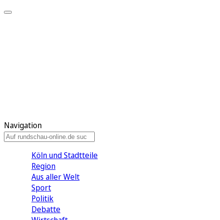
Meine KR
Meine Artikel
Meine Region
Meine Newsletter
Gewinnspiele
Mein Rundschau PLUS
Mein E-Paper
Navigation
Köln und Stadtteile
Region
Aus aller Welt
Sport
Politik
Debatte