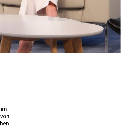
 im
 von
chen