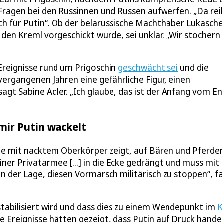
Fragen bei den Russinnen und Russen aufwerfen. „Da rei
ch für Putin“. Ob der belarussische Machthaber Lukasch
 den Kreml vorgeschickt wurde, sei unklar. „Wir stochern
e Ereignisse rund um Prigoschin
geschwächt sei
und die
vergangenen Jahren eine gefährliche Figur, einen
gt Sabine Adler. „Ich glaube, das ist der Anfang vom E
imir Putin wackelt
rne mit nacktem Oberkörper zeigt, auf Bären und Pferde
iner Privatarmee [...] in die Ecke gedrängt und muss mit
 in der Lage, diesen Vormarsch militärisch zu stoppen“, f
estabilisiert wird und dass dies zu einem Wendepunkt im
K
e Ereignisse hätten gezeigt, dass Putin auf Druck handel