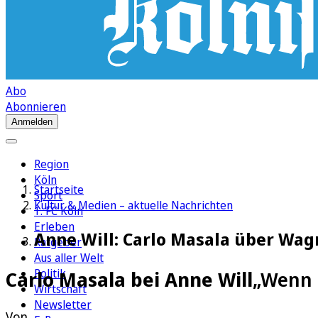
Abo
Abonnieren
Anmelden
Region
Köln
Startseite
Sport
Kultur & Medien – aktuelle Nachrichten
1. FC Köln
Erleben
Anne Will: Carlo Masala über Wag
Ratgeber
Aus aller Welt
Politik
Carlo Masala bei Anne Will
„Wenn 
Wirtschaft
Newsletter
Von