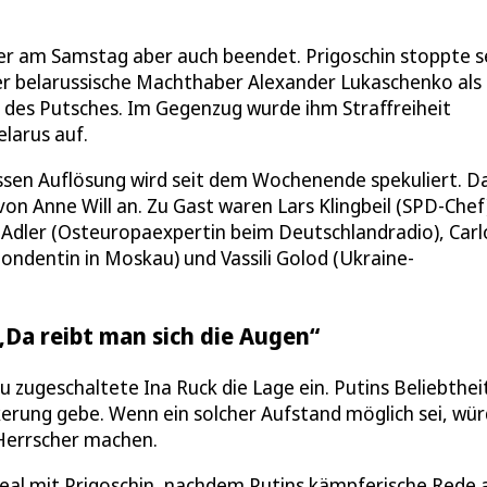
war er am Samstag aber auch beendet. Prigoschin stoppte 
der belarussische Machthaber Alexander Lukaschenko als
 des Putsches. Im Gegenzug wurde ihm Straffreiheit
elarus auf.
sen Auflösung wird seit dem Wochenende spekuliert. D
von Anne Will an. Zu Gast waren Lars Klingbeil (SPD-Chef
Adler (Osteuropaexpertin beim Deutschlandradio), Carl
ondentin in Moskau) und Vassili Golod (Ukraine-
„Da reibt man sich die Augen“
u zugeschaltete Ina Ruck die Lage ein. Putins Beliebthei
kerung gebe. Wenn ein solcher Aufstand möglich sei, wü
-Herrscher machen.
 Deal mit Prigoschin, nachdem Putins kämpferische Rede