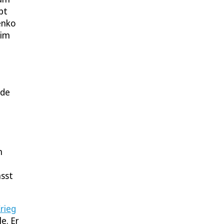
bt
enko
 im
nde
n
asst
rieg
e. Er