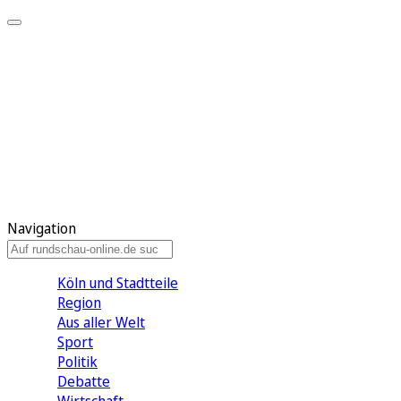
Meine KR
Meine Artikel
Meine Region
Meine Newsletter
Gewinnspiele
Mein Rundschau PLUS
Mein E-Paper
Navigation
Köln und Stadtteile
Region
Aus aller Welt
Sport
Politik
Debatte