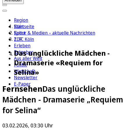
Anmelden
Region
Köln
Startseite
Sport
Kultur & Medien – aktuelle Nachrichten
1. FC Köln
ZDF
Erleben
Das unglückliche Mädchen -
Ratgeber
Aus aller Welt
Dramaserie «Requiem for
Politik
Selina»
Wirtschaft
Newsletter
E-Paper
Fernsehen
Das unglückliche
Mädchen - Dramaserie „Requiem
for Selina“
03.02.2026, 03:30 Uhr