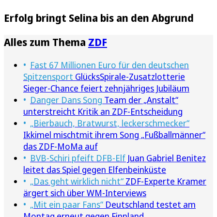
Erfolg bringt Selina bis an den Abgrund
Alles zum Thema
ZDF
Fast 67 Millionen Euro für den deutschen
Spitzensport
GlücksSpirale-Zusatzlotterie
Sieger-Chance feiert zehnjähriges Jubiläum
Danger Dans Song
Team der „Anstalt“
unterstreicht Kritik an ZDF-Entscheidung
„Bierbauch, Bratwurst, leckerschmecker“
Ikkimel mischtmit ihrem Song „Fußballmänner“
das ZDF-MoMa auf
BVB-Schiri pfeift DFB-Elf
Juan Gabriel Benitez
leitet das Spiel gegen Elfenbeinküste
„Das geht wirklich nicht“
ZDF-Experte Kramer
ärgert sich über WM-Interviews
„Mit ein paar Fans“
Deutschland testet am
Montag erneut gegen Finnland