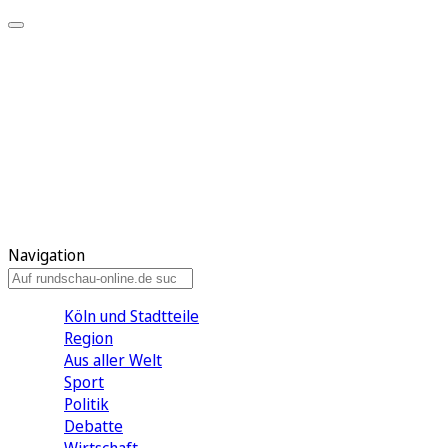
Meine KR
Meine Artikel
Meine Region
Meine Newsletter
Gewinnspiele
Mein Rundschau PLUS
Mein E-Paper
Navigation
Köln und Stadtteile
Region
Aus aller Welt
Sport
Politik
Debatte