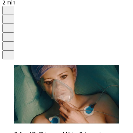
2 min
Auf Google bevorzugen
Anhören
Schrift
Merken
Drucken
Teilen