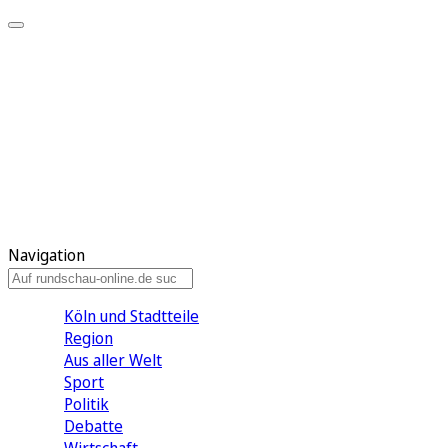
Meine KR
Meine Artikel
Meine Region
Meine Newsletter
Gewinnspiele
Mein Rundschau PLUS
Mein E-Paper
Navigation
Köln und Stadtteile
Region
Aus aller Welt
Sport
Politik
Debatte