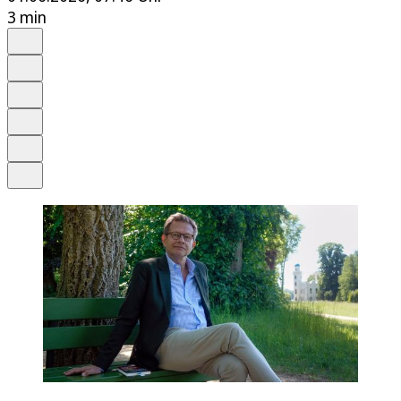
3 min
Auf Google bevorzugen
Anhören
Schrift
Merken
Drucken
Teilen