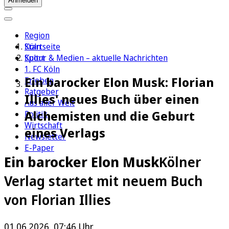
Anmelden
Region
Köln
Startseite
Sport
Kultur & Medien – aktuelle Nachrichten
1. FC Köln
Ein barocker Elon Musk: Florian
Erleben
Ratgeber
Illies' neues Buch über einen
Aus aller Welt
Alchemisten und die Geburt
Politik
Wirtschaft
eines Verlags
Newsletter
E-Paper
Ein barocker Elon Musk
Kölner
Verlag startet mit neuem Buch
von Florian Illies
01.06.2026, 07:46 Uhr