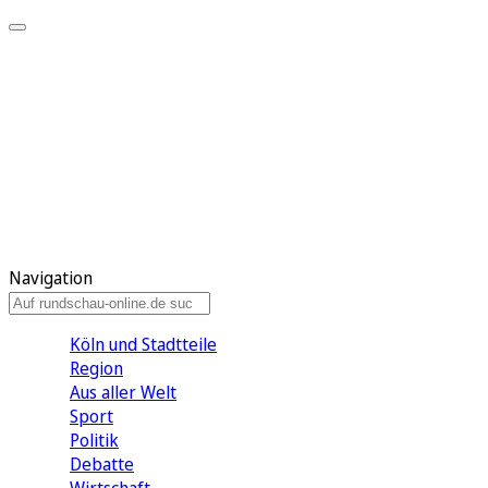
Meine KR
Meine Artikel
Meine Region
Meine Newsletter
Gewinnspiele
Mein Rundschau PLUS
Mein E-Paper
Navigation
Köln und Stadtteile
Region
Aus aller Welt
Sport
Politik
Debatte