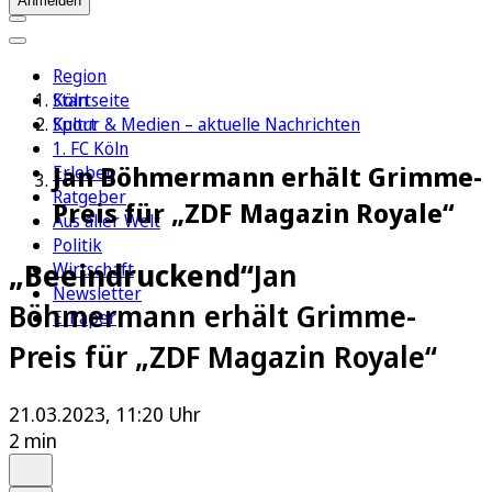
Anmelden
Region
Köln
Startseite
Sport
Kultur & Medien – aktuelle Nachrichten
1. FC Köln
Jan Böhmermann erhält Grimme-
Erleben
Ratgeber
Preis für „ZDF Magazin Royale“
Aus aller Welt
Politik
„Beeindruckend“
Jan
Wirtschaft
Newsletter
Böhmermann erhält Grimme-
E-Paper
Preis für „ZDF Magazin Royale“
21.03.2023, 11:20 Uhr
2 min
Auf Google bevorzugen