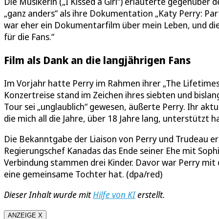
Die Musikerin („I Kissed a Girl“) erläuterte gegenübe
„ganz anders“ als ihre Dokumentation „Katy Perry: Part
war eher ein Dokumentarfilm über mein Leben, und dies
für die Fans.“
Film als Dank an die langjährigen Fans
Im Vorjahr hatte Perry im Rahmen ihrer „The Lifetime
Konzertreise stand im Zeichen ihres siebten und bisla
Tour sei „unglaublich“ gewesen, äußerte Perry. Ihr aktue
die mich all die Jahre, über 18 Jahre lang, unterstützt h
Die Bekanntgabe der Liaison von Perry und Trudeau erf
Regierungschef Kanadas das Ende seiner Ehe mit Sophi
Verbindung stammen drei Kinder. Davor war Perry mit d
eine gemeinsame Tochter hat. (dpa/red)
Dieser Inhalt wurde mit
Hilfe von KI
erstellt.
ANZEIGE X