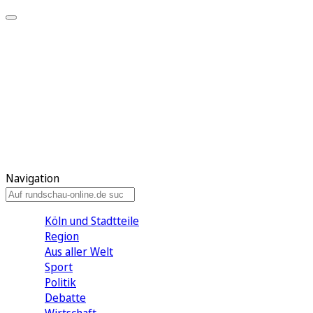
Meine KR
Meine Artikel
Meine Region
Meine Newsletter
Gewinnspiele
Mein Rundschau PLUS
Mein E-Paper
Navigation
Köln und Stadtteile
Region
Aus aller Welt
Sport
Politik
Debatte