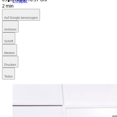
E-Paper
2 min
Auf Google bevorzugen
Anhören
Schrift
Merken
Drucken
Teilen