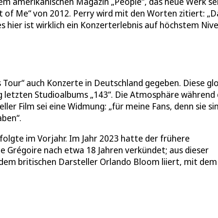
r dem amerikanischen Magazin „People“, das neue Werk se
 of Me“ von 2012. Perry wird mit den Worten zitiert: „D
 hier ist wirklich ein Konzerterlebnis auf höchstem Niv
s Tour“ auch Konzerte in Deutschland gegeben. Diese gl
ng letzten Studioalbums „143“. Die Atmosphäre während
ller Film sei eine Widmung: „für meine Fans, denn sie sin
aben“.
olgte im Vorjahr. Im Jahr 2023 hatte der frühere
e Grégoire nach etwa 18 Jahren verkündet; aus dieser
em britischen Darsteller Orlando Bloom liiert, mit dem 