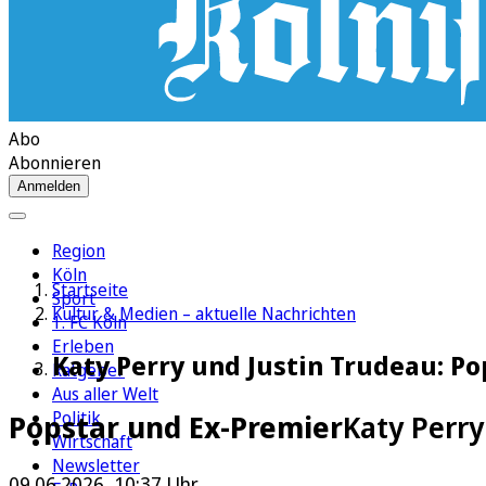
Abo
Abonnieren
Anmelden
Region
Köln
Startseite
Sport
Kultur & Medien – aktuelle Nachrichten
1. FC Köln
Erleben
Katy Perry und Justin Trudeau: P
Ratgeber
Aus aller Welt
Politik
Popstar und Ex-Premier
Katy Perry
Wirtschaft
Newsletter
09.06.2026, 10:37 Uhr