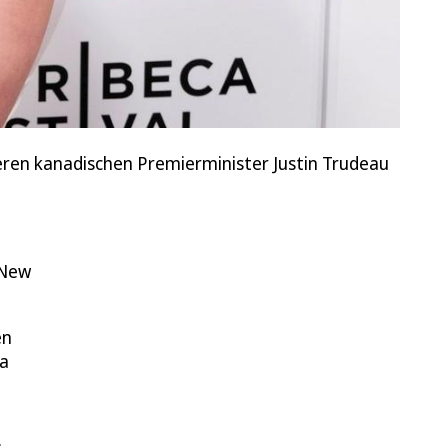
heren kanadischen Premierminister Justin Trudeau
 New
en
ca