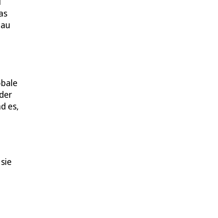
i
as
eau
obale
 der
d es,
sie