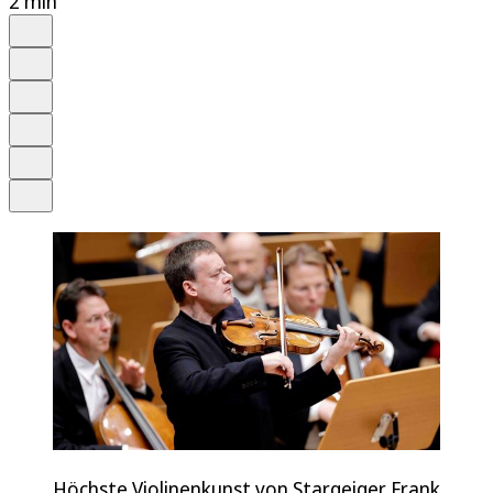
2 min
Auf Google bevorzugen
Anhören
Schrift
Merken
Drucken
Teilen
Höchste Violinenkunst von Stargeiger Frank