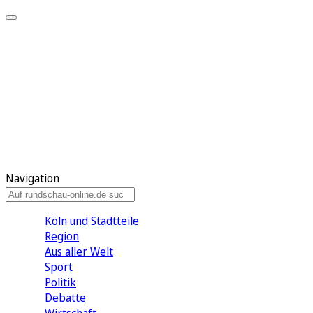
Meine KR
Meine Artikel
Meine Region
Meine Newsletter
Gewinnspiele
Mein Rundschau PLUS
Mein E-Paper
Navigation
Köln und Stadtteile
Region
Aus aller Welt
Sport
Politik
Debatte