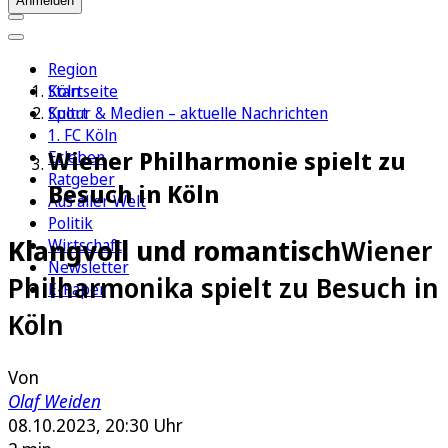
Anmelden
Region
Köln
Startseite
Sport
Kultur & Medien – aktuelle Nachrichten
1. FC Köln
Wiener Philharmonie spielt zu
Erleben
Ratgeber
Besuch in Köln
Aus aller Welt
Politik
Klangvoll und romantisch
Wiener
Wirtschaft
Newsletter
Philharmonika spielt zu Besuch in
E-Paper
Köln
Von
Olaf Weiden
08.10.2023, 20:30 Uhr