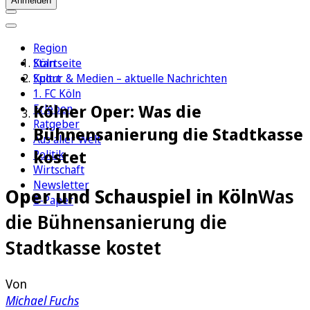
Anmelden
Region
Köln
Startseite
Sport
Kultur & Medien – aktuelle Nachrichten
1. FC Köln
Kölner Oper: Was die
Erleben
Ratgeber
Bühnensanierung die Stadtkasse
Aus aller Welt
kostet
Politik
Wirtschaft
Newsletter
Oper und Schauspiel in Köln
Was
E-Paper
die Bühnensanierung die
Stadtkasse kostet
Von
Michael Fuchs