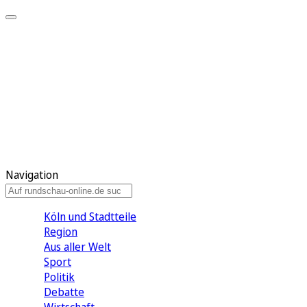
Meine KR
Meine Artikel
Meine Region
Meine Newsletter
Gewinnspiele
Mein Rundschau PLUS
Mein E-Paper
Navigation
Köln und Stadtteile
Region
Aus aller Welt
Sport
Politik
Debatte