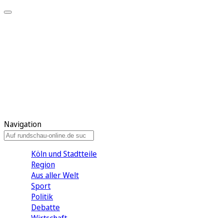
Meine KR
Meine Artikel
Meine Region
Meine Newsletter
Gewinnspiele
Mein Rundschau PLUS
Mein E-Paper
Navigation
Köln und Stadtteile
Region
Aus aller Welt
Sport
Politik
Debatte