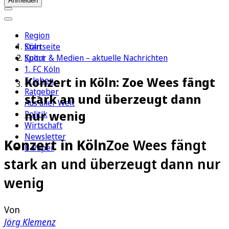
Anmelden
Region
Köln
Startseite
Sport
Kultur & Medien – aktuelle Nachrichten
1. FC Köln
Konzert in Köln: Zoe Wees fängt
Erleben
Ratgeber
stark an und überzeugt dann
Aus aller Welt
nur wenig
Politik
Wirtschaft
Newsletter
Konzert in Köln
Zoe Wees fängt
E-Paper
stark an und überzeugt dann nur
wenig
Von
Jörg Klemenz