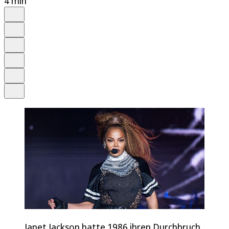
4 min
Auf Google bevorzugen
Anhören
Schrift
Merken
Drucken
Teilen
Janet Jackson hatte 1986 ihren Durchbruch.