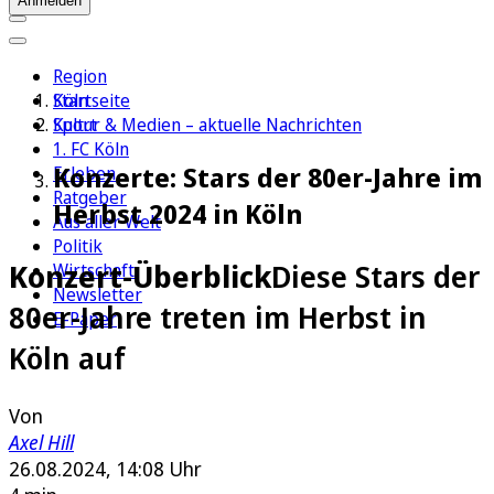
Anmelden
Region
Köln
Startseite
Sport
Kultur & Medien – aktuelle Nachrichten
1. FC Köln
Konzerte: Stars der 80er-Jahre im
Erleben
Ratgeber
Herbst 2024 in Köln
Aus aller Welt
Politik
Konzert-Überblick
Diese Stars der
Wirtschaft
Newsletter
80er-Jahre treten im Herbst in
E-Paper
Köln auf
Von
Axel Hill
26.08.2024, 14:08 Uhr