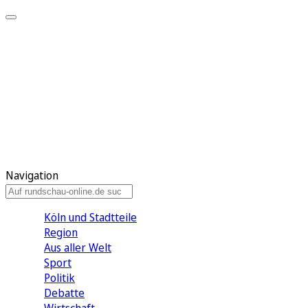
Meine KR
Meine Artikel
Meine Region
Meine Newsletter
Gewinnspiele
Mein Rundschau PLUS
Mein E-Paper
Navigation
Köln und Stadtteile
Region
Aus aller Welt
Sport
Politik
Debatte