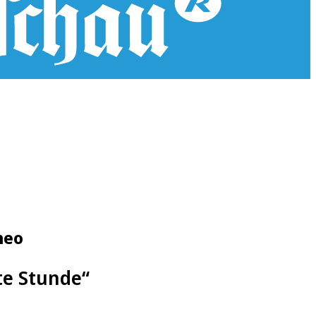
neo
te Stunde“