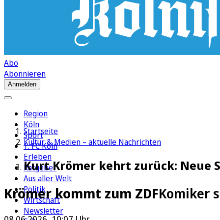
Abo
Abonnieren
Anmelden
Region
Köln
Startseite
Sport
Kultur & Medien – aktuelle Nachrichten
1. FC Köln
Erleben
Kurt Krömer kehrt zurück: Neue 
Ratgeber
Aus aller Welt
Politik
Krömer kommt zum ZDF
Komiker s
Wirtschaft
Newsletter
08.06.2026, 10:07 Uhr