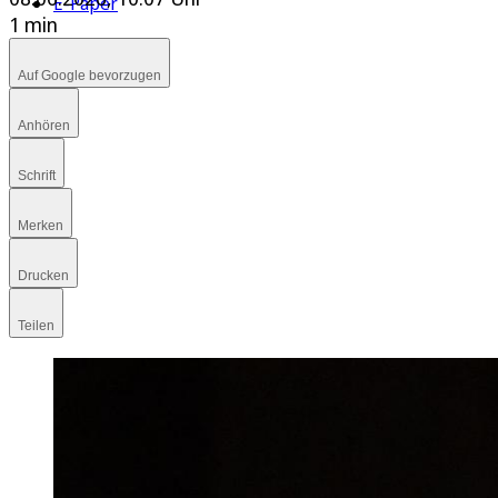
E-Paper
1 min
Auf Google bevorzugen
Anhören
Schrift
Merken
Drucken
Teilen