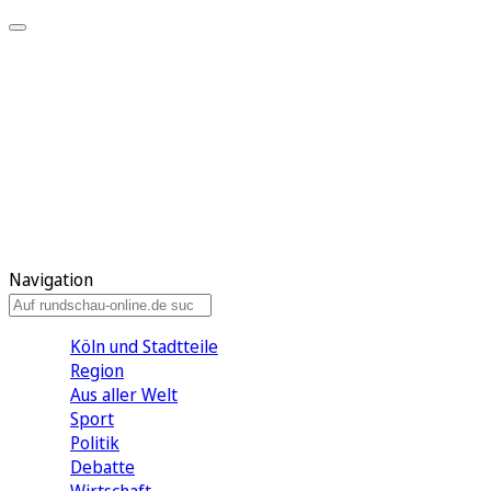
Meine KR
Meine Artikel
Meine Region
Meine Newsletter
Gewinnspiele
Mein Rundschau PLUS
Mein E-Paper
Navigation
Köln und Stadtteile
Region
Aus aller Welt
Sport
Politik
Debatte