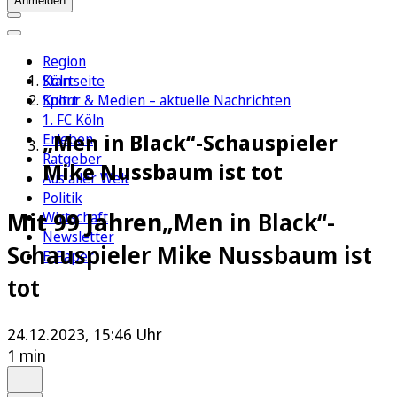
Anmelden
Region
Köln
Startseite
Sport
Kultur & Medien – aktuelle Nachrichten
1. FC Köln
„Men in Black“-Schauspieler
Erleben
Ratgeber
Mike Nussbaum ist tot
Aus aller Welt
Politik
Mit 99 Jahren
„Men in Black“-
Wirtschaft
Newsletter
Schauspieler Mike Nussbaum ist
E-Paper
tot
24.12.2023, 15:46 Uhr
1 min
Auf Google bevorzugen