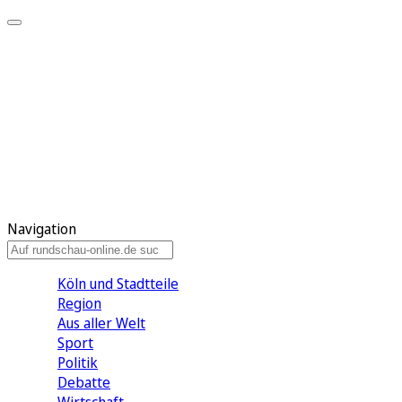
Meine KR
Meine Artikel
Meine Region
Meine Newsletter
Gewinnspiele
Mein Rundschau PLUS
Mein E-Paper
Navigation
Köln und Stadtteile
Region
Aus aller Welt
Sport
Politik
Debatte