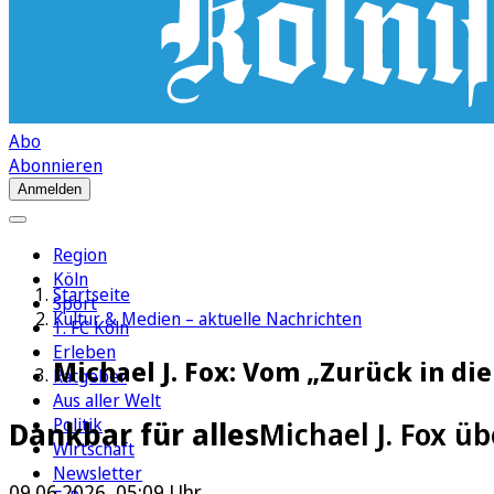
Abo
Abonnieren
Anmelden
Region
Köln
Startseite
Sport
Kultur & Medien – aktuelle Nachrichten
1. FC Köln
Erleben
Michael J. Fox: Vom „Zurück in d
Ratgeber
Aus aller Welt
Politik
Dankbar für alles
Michael J. Fox ü
Wirtschaft
Newsletter
09.06.2026, 05:09 Uhr