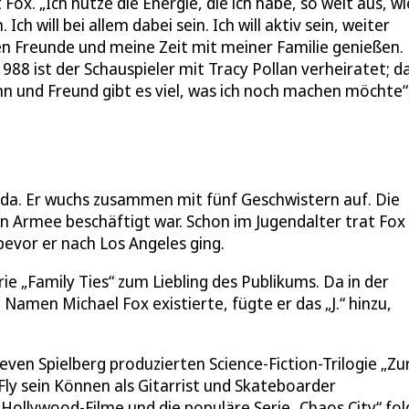
 Fox. „Ich nutze die Energie, die ich habe, so weit aus, wi
ch will bei allem dabei sein. Ich will aktiv sein, weiter
n Freunde und meine Zeit mit meiner Familie genießen.
it 1988 ist der Schauspieler mit Tracy Pollan verheiratet; d
nn und Freund gibt es viel, was ich noch machen möchte“
da. Er wuchs zusammen mit fünf Geschwistern auf. Die
en Armee beschäftigt war. Schon im Jugendalter trat Fox 
evor er nach Los Angeles ging.
e „Family Ties“ zum Liebling des Publikums. Da in der
Namen Michael Fox existierte, fügte er das „J.“ hinzu,
even Spielberg produzierten Science-Fiction-Trilogie „Zu
cFly sein Können als Gitarrist und Skateboarder
 Hollywood-Filme und die populäre Serie „Chaos City“ fol