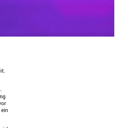
it.
.
ing
vor
 ein