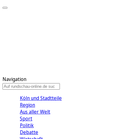
Meine KR
Meine Artikel
Meine Region
Meine Newsletter
Gewinnspiele
Mein Rundschau PLUS
Mein E-Paper
Navigation
Köln und Stadtteile
Region
Aus aller Welt
Sport
Politik
Debatte