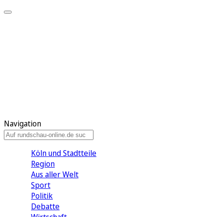
Meine KR
Meine Artikel
Meine Region
Meine Newsletter
Gewinnspiele
Mein Rundschau PLUS
Mein E-Paper
Navigation
Köln und Stadtteile
Region
Aus aller Welt
Sport
Politik
Debatte