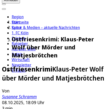
Anmelden
Region
Köln
Startseite
Sport
Kultur & Medien – aktuelle Nachrichten
1. FC Köln
Ostfriesenkrimi: Klaus-Peter
Erleben
Ratgeber
Wolf über Mörder und
Aus aller Welt
Matjesbrötchen
Politik
Wirtschaft
Newsletter
Ostfriesenkrimi
Klaus-Peter Wolf
E-Paper
über Mörder und Matjesbrötchen
Von
Susanne Schramm
08.10.2025, 18:09 Uhr
3 min