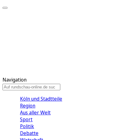
Meine KR
Meine Artikel
Meine Region
Meine Newsletter
Gewinnspiele
Mein Rundschau PLUS
Mein E-Paper
Navigation
Köln und Stadtteile
Region
Aus aller Welt
Sport
Politik
Debatte