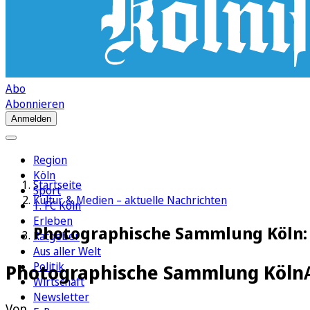
Abo
Abonnieren
Anmelden
Region
Köln
Startseite
Sport
Kultur & Medien – aktuelle Nachrichten
1. FC Köln
Erleben
Photographische Sammlung Köln: 
Ratgeber
Aus aller Welt
Politik
Photographische Sammlung Köln
Wirtschaft
Newsletter
Von