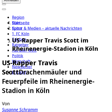
Anmelden
Region
Köln
Startseite
Sport
Kultur & Medien – aktuelle Nachrichten
1. FC Köln
US-Rapper Travis Scott im
Erleben
Ratgeber
Rheinenergie-Stadion in Köln
Aus aller Welt
Politik
US-Rapper Travis
Wirtschaft
Newsletter
Scott
Drachenmäuler und
E-Paper
Feuerpfeile im Rheinenergie-
Stadion in Köln
Von
Susanne Schramm