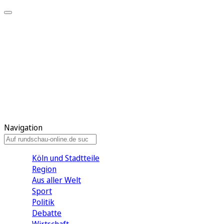
Meine KR
Meine Artikel
Meine Region
Meine Newsletter
Gewinnspiele
Mein Rundschau PLUS
Mein E-Paper
Navigation
Köln und Stadtteile
Region
Aus aller Welt
Sport
Politik
Debatte