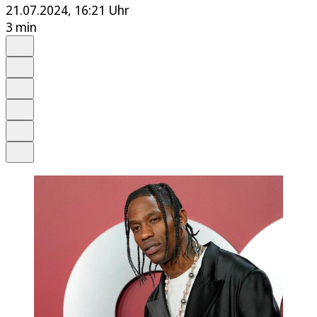
21.07.2024, 16:21 Uhr
3 min
Auf Google bevorzugen
Anhören
Schrift
Merken
Drucken
Teilen