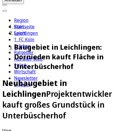
Anmelden
Region
Köln
Startseite
Sport
Leichlingen
1. FC Köln
Baugebiet in Leichlingen:
Erleben
Ratgeber
Dornieden kauft Fläche in
Aus aller Welt
Unterbüscherhof
Politik
Wirtschaft
Newsletter
Neubaugebiet in
E-Paper
Leichlingen
Projektentwickler
kauft großes Grundstück in
Unterbüscherhof
Von