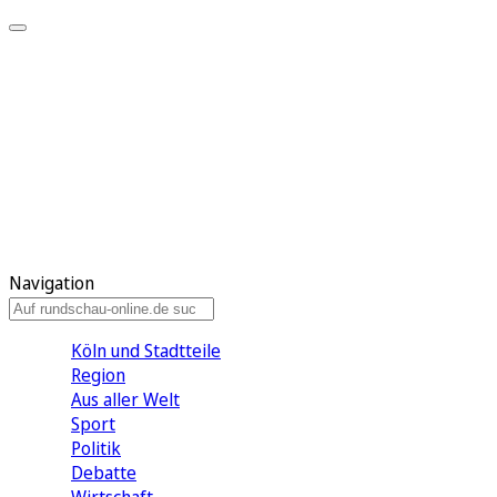
Meine KR
Meine Artikel
Meine Region
Meine Newsletter
Gewinnspiele
Mein Rundschau PLUS
Mein E-Paper
Navigation
Köln und Stadtteile
Region
Aus aller Welt
Sport
Politik
Debatte