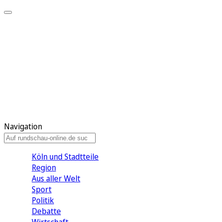
Meine KR
Meine Artikel
Meine Region
Meine Newsletter
Gewinnspiele
Mein Rundschau PLUS
Mein E-Paper
Navigation
Köln und Stadtteile
Region
Aus aller Welt
Sport
Politik
Debatte