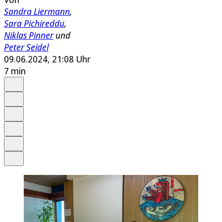
Sandra Liermann
,
Sara Pichireddu
,
Niklas Pinner
und
Peter Seidel
09.06.2024, 21:08 Uhr
7 min
Auf Google bevorzugen
Anhören
Schrift
Merken
Drucken
Teilen