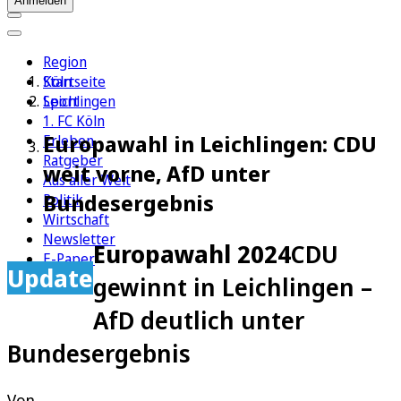
Anmelden
Region
Köln
Startseite
Sport
Leichlingen
1. FC Köln
Europawahl in Leichlingen: CDU
Erleben
Ratgeber
weit vorne, AfD unter
Aus aller Welt
Bundesergebnis
Politik
Wirtschaft
Newsletter
Europawahl 2024
CDU
E-Paper
Update
gewinnt in Leichlingen –
AfD deutlich unter
Bundesergebnis
Von