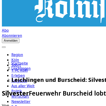
Abo
Abonnieren
Anmelden
Region
Köln
Startseite
Sport
Leichlingen
1. FC Köln
Erleben
Leichlingen und Burscheid: Silve
Ratgeber
Aus aller Welt
Politik
Silvester
Feuerwehr Burscheid lobt 
Wirtschaft
Newsletter
Von