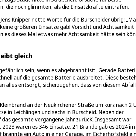
 die noch glimmten, als die Einsatzkräfte eintrafen.
Jens Knipper nette Worte für die Burscheider übrig: „M
 keine größeren Einsätze gab! Vorsicht und Achtsamkeit
enn es dieses Mal etwas mehr Achtsamkeit hätte sein kö
eibt gleich
gefährlich sein, wenn es abgebrannt ist: „Gerade Batter
hnell auf die gesamte Batterie ausbreitet. Diese beste
an alles entsorgt, sicherzugehen, dass von diesem Abfall
 Kleinbrand an der Neukirchener Straße um kurz nach 2 U
ätze in Leichlingen und sechs in Burscheid. Neben der
 auf das gesamte vergangene Jahr zurücK. Insgesamt war
, 2023 waren es 346 Einsätze. 21 Brände gab es 2024 im
 brannte ein Auto in einer Garage, im Eicherhofsfeld ei