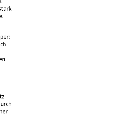
.
stark
e.
per:
ich
en.
tz
durch
iner