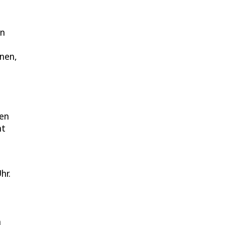
an
nnen,
ien
ht
hr.
n