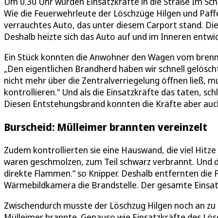
Um 0.30 Uhr wurden Einsatzkräfte in die Straße Im Sche
Wie die Feuerwehrleute der Löschzüge Hilgen und Paffen
verrauchtes Auto, das unter diesem Carport stand. Di
Deshalb heizte sich das Auto auf und im Inneren entwic
Ein Stück konnten die Anwohner den Wagen vom brenne
„Den eigentlichen Brandherd haben wir schnell gelösch
nicht mehr über die Zentralverriegelung öffnen ließ, m
kontrollieren.“ Und als die Einsatzkräfte das taten, 
Diesen Entstehungsbrand konnten die Kräfte aber auch
Burscheid: Mülleimer brannten vereinzelt
Zudem kontrollierten sie eine Hauswand, die viel H
waren geschmolzen, zum Teil schwarz verbrannt. Und d
direkte Flammen.“ so Knipper. Deshalb entfernten die 
Wärmebildkamera die Brandstelle. Der gesamte Einsat
Zwischendurch musste der Löschzug Hilgen noch an zu e
Mülleimer brannte. Genauso wie Einsatzkräfte des Lös