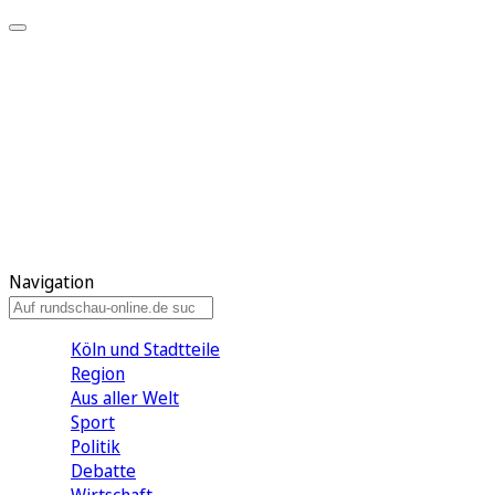
Meine KR
Meine Artikel
Meine Region
Meine Newsletter
Gewinnspiele
Mein Rundschau PLUS
Mein E-Paper
Navigation
Köln und Stadtteile
Region
Aus aller Welt
Sport
Politik
Debatte