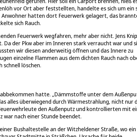
unenfeld gerufen. Hier soll ein Carport brennen, hieß es
löh vor Ort aber feststellten, handelte es sich um ein 
e Anwohner hatten dort Feuerwerk gelagert, das brannt
kelte sich Rauch.
nden Feuerwerk wegfahren, mehr aber nicht. Jens Knip
t. Da der Pkw aber im Inneren stark verraucht war und s
ussten wir diesen anderweitig öffnen und das Innere zu
schlugen einzelne Flammen aus dem dichten Rauch nach ob
 schnell löschen.
itze abbekommen hatte. „Dämmstoffe unter dem Außenpu
as alles überwiegend durch Wärmestrahlung, nicht nur 
Feuerwehrleute den Außenputz und kontrollierten mit e
z war nach einer Stunde beendet.
iner Bushaltestelle an der Witzheldener Straße, wo ein
chzugs Stadtmitte in Sträßchen. Ursache für beide