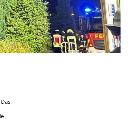
. Das
le