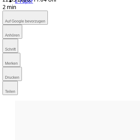
E-Paper
2 min
Auf Google bevorzugen
Anhören
Schrift
Merken
Drucken
Teilen