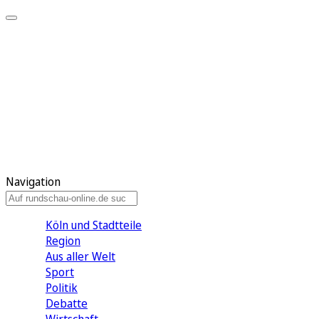
Meine KR
Meine Artikel
Meine Region
Meine Newsletter
Gewinnspiele
Mein Rundschau PLUS
Mein E-Paper
Navigation
Köln und Stadtteile
Region
Aus aller Welt
Sport
Politik
Debatte