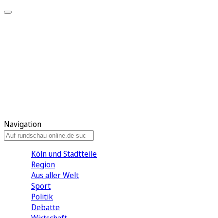
Meine KR
Meine Artikel
Meine Region
Meine Newsletter
Gewinnspiele
Mein Rundschau PLUS
Mein E-Paper
Navigation
Köln und Stadtteile
Region
Aus aller Welt
Sport
Politik
Debatte