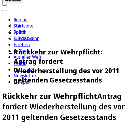
Anmelden
Region
Köln
Startseite
Sport
Politik
1. FC Köln
Bundeswehr
Erleben
Rückkehr zur Wehrpflicht:
Ratgeber
Aus aller Welt
Antrag fordert
Politik
Wiederherstellung des vor 2011
Wirtschaft
Newsletter
geltenden Gesetzesstands
E-Paper
Rückkehr zur Wehrpflicht
Antrag
fordert Wiederherstellung des vor
2011 geltenden Gesetzesstands