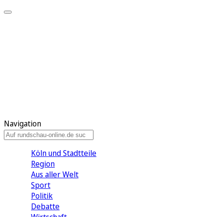
Meine KR
Meine Artikel
Meine Region
Meine Newsletter
Gewinnspiele
Mein Rundschau PLUS
Mein E-Paper
Navigation
Köln und Stadtteile
Region
Aus aller Welt
Sport
Politik
Debatte