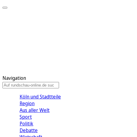
Meine KR
Meine Artikel
Meine Region
Meine Newsletter
Gewinnspiele
Mein Rundschau PLUS
Mein E-Paper
Navigation
Köln und Stadtteile
Region
Aus aller Welt
Sport
Politik
Debatte