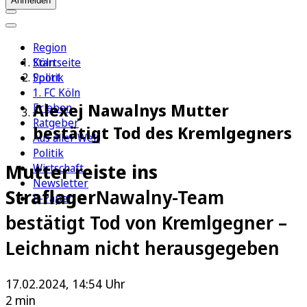
Anmelden
Region
Köln
Startseite
Sport
Politik
1. FC Köln
Alexej Nawalnys Mutter
Erleben
Ratgeber
bestätigt Tod des Kremlgegners
Aus aller Welt
Politik
Mutter reiste ins
Wirtschaft
Newsletter
Straflager
Nawalny-Team
E-Paper
bestätigt Tod von Kremlgegner –
Leichnam nicht herausgegeben
17.02.2024, 14:54 Uhr
2 min