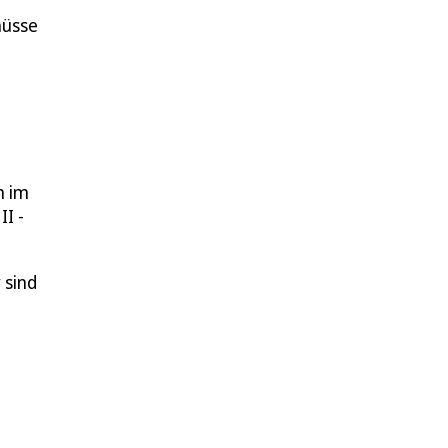
hüsse
h im
I -
 sind