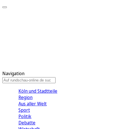
Meine KR
Meine Artikel
Meine Region
Meine Newsletter
Gewinnspiele
Mein Rundschau PLUS
Mein E-Paper
Navigation
Köln und Stadtteile
Region
Aus aller Welt
Sport
Politik
Debatte