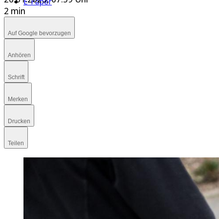
E-Paper
2 min
Auf Google bevorzugen
Anhören
Schrift
Merken
Drucken
Teilen