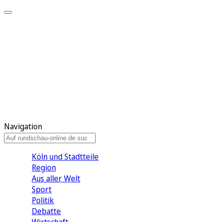
Meine KR
Meine Artikel
Meine Region
Meine Newsletter
Gewinnspiele
Mein Rundschau PLUS
Mein E-Paper
Navigation
Köln und Stadtteile
Region
Aus aller Welt
Sport
Politik
Debatte