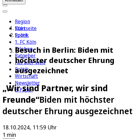
Anmelden
Region
Köln
Startseite
Sport
Politik
1. FC Köln
Besuch in Berlin: Biden mit
Erleben
Ratgeber
höchster deutscher Ehrung
Aus aller Welt
ausgezeichnet
Politik
Wirtschaft
Newsletter
„Wir sind Partner, wir sind
E-Paper
Freunde“
Biden mit höchster
deutscher Ehrung ausgezeichnet
18.10.2024, 11:59 Uhr
1 min