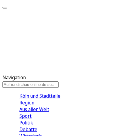
Meine KR
Meine Artikel
Meine Region
Meine Newsletter
Gewinnspiele
Mein Rundschau PLUS
Mein E-Paper
Navigation
Köln und Stadtteile
Region
Aus aller Welt
Sport
Politik
Debatte