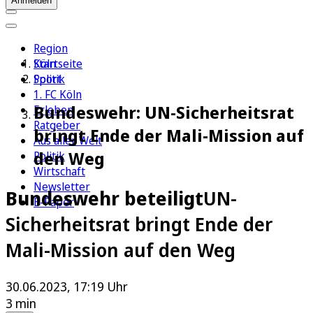
Anmelden
Region
Köln
Startseite
Sport
Politik
1. FC Köln
Bundeswehr: UN-Sicherheitsrat
Erleben
Ratgeber
bringt Ende der Mali-Mission auf
Aus aller Welt
den Weg
Politik
Wirtschaft
Newsletter
Bundeswehr beteiligt
UN-
E-Paper
Sicherheitsrat bringt Ende der
Mali-Mission auf den Weg
30.06.2023, 17:19 Uhr
3 min