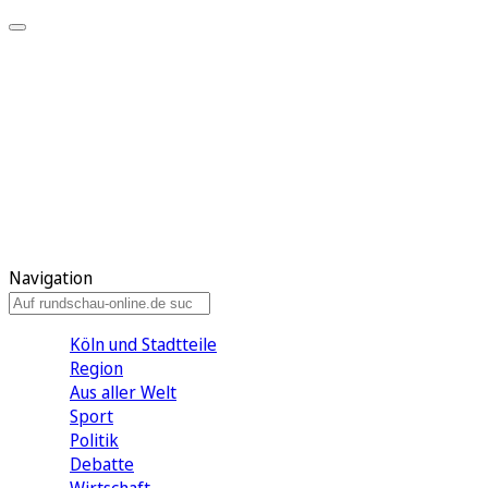
Meine KR
Meine Artikel
Meine Region
Meine Newsletter
Gewinnspiele
Mein Rundschau PLUS
Mein E-Paper
Navigation
Köln und Stadtteile
Region
Aus aller Welt
Sport
Politik
Debatte