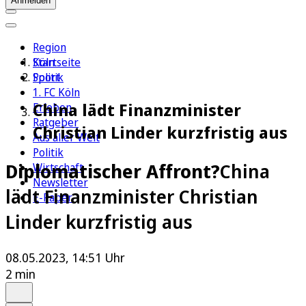
Anmelden
Region
Köln
Startseite
Sport
Politik
1. FC Köln
China lädt Finanzminister
Erleben
Ratgeber
Christian Linder kurzfristig aus
Aus aller Welt
Politik
Diplomatischer Affront?
China
Wirtschaft
Newsletter
lädt Finanzminister Christian
E-Paper
Linder kurzfristig aus
08.05.2023, 14:51 Uhr
2 min
Auf Google bevorzugen