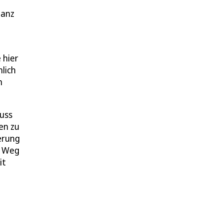
ganz
 hier
hlich
n
muss
ven zu
erung
n Weg
it