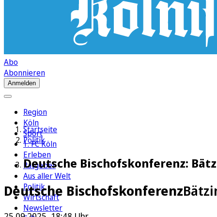
Abo
Abonnieren
Anmelden
Region
Köln
Startseite
Sport
Politik
1. FC Köln
Erleben
Deutsche Bischofskonferenz: Bät
Ratgeber
Aus aller Welt
Politik
Deutsche Bischofskonferenz
Bätzi
Wirtschaft
Newsletter
25.09.2025, 18:48 Uhr