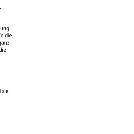
t
kung
fe die
ganz
die
 sie