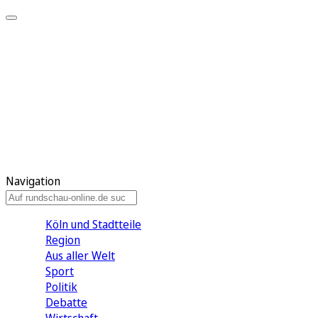
Meine KR
Meine Artikel
Meine Region
Meine Newsletter
Gewinnspiele
Mein Rundschau PLUS
Mein E-Paper
Navigation
Köln und Stadtteile
Region
Aus aller Welt
Sport
Politik
Debatte