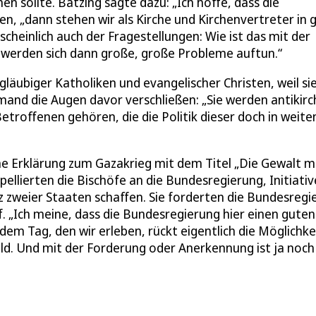
sollte. Bätzing sagte dazu: „Ich hoffe, dass die
, „dann stehen wir als Kirche und Kirchenvertreter in 
heinlich auch der Fragestellungen: Wie ist das mit der
s werden sich dann große, große Probleme auftun.“
äubiger Katholiken und evangelischer Christen, weil sie
emand die Augen davor verschließen: „Sie werden antikirc
etroffenen gehören, die die Politik dieser doch in weite
ine Erklärung zum Gazakrieg mit dem Titel „Die Gewalt 
ppellierten die Bischöfe an die Bundesregierung, Initiati
z zweier Staaten schaffen. Sie forderten die Bundesregi
f. „Ich meine, dass die Bundesregierung hier einen gute
dem Tag, den wir erleben, rückt eigentlich die Möglichke
eld. Und mit der Forderung oder Anerkennung ist ja noch