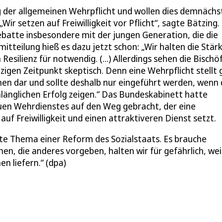
g der allgemeinen Wehrpflicht und wollen dies demnächs
ir setzen auf Freiwilligkeit vor Pflicht“, sagte Bätzing.
ebatte insbesondere mit der jungen Generation, die die
itteilung hieß es dazu jetzt schon: „Wir halten die Stär
Resilienz für notwendig. (...) Allerdings sehen die Bischö
igen Zeitpunkt skeptisch. Denn eine Wehrpflicht stellt 
enen dar und sollte deshalb nur eingeführt werden, wenn 
länglichen Erfolg zeigen.“ Das Bundeskabinett hatte
uen Wehrdienstes auf den Weg gebracht, der eine
f Freiwilligkeit und einen attraktiveren Dienst setzt.
erte Thema einer Reform des Sozialstaats. Es brauche
, die anderes vorgeben, halten wir für gefährlich, weil
n liefern.“ (dpa)