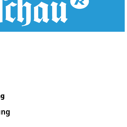
ng
ung