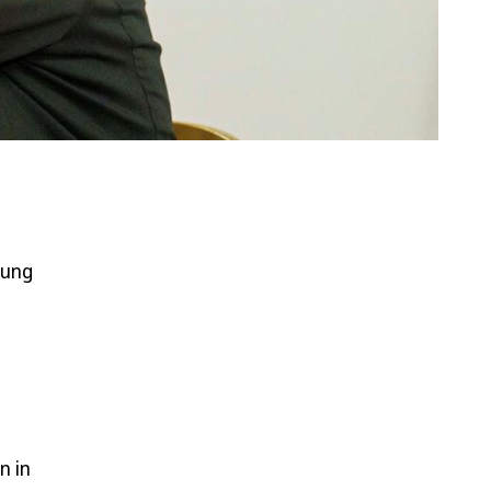
nung
n in