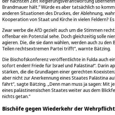
der nächsten Zeit Regierungsverantwortung übernehmen 
Brandmauer hält.“ Würde es aber tatsächlich so kommen
anderen Situationen des Druckes, der Ablehnung, wahrsc
Kooperation von Staat und Kirche in vielen Feldern? E
Zwar werbe die AfD gezielt auch um die Stimmen rechtgl
offenbar ein Potenzial sehe. Doch gleichzeitig solle ni
agieren. Die, die sie dann wählen, werden auch zu den B
Teilen rechtsextremen Partei trifft“, warnte Bätzing.
Die Bischofskonferenz veröffentlichte in Fulda auch e
sofort enden! Friede für Israel und Palästina!“. Darin a
stärken, die die Grundlagen einer gerechten Koexisten
aber nicht zur Anerkennung eines Staates Palästina au
fährt“, sagte Bätzing. „Denn man muss ja sagen: Mit je
eines palästinensischen Staates weiter aus dem Blickf
nichts getan.“
Bischöfe gegen Wiederkehr der Wehrpflicht