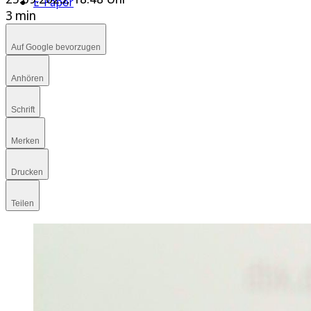
E-Paper
3 min
Auf Google bevorzugen
Anhören
Schrift
Merken
Drucken
Teilen