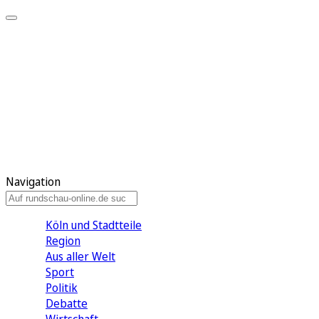
Meine KR
Meine Artikel
Meine Region
Meine Newsletter
Gewinnspiele
Mein Rundschau PLUS
Mein E-Paper
Navigation
Köln und Stadtteile
Region
Aus aller Welt
Sport
Politik
Debatte