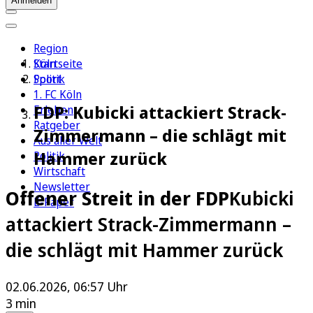
Anmelden
Region
Köln
Startseite
Sport
Politik
1. FC Köln
FDP: Kubicki attackiert Strack-
Erleben
Ratgeber
Zimmermann – die schlägt mit
Aus aller Welt
Hammer zurück
Politik
Wirtschaft
Newsletter
Offener Streit in der FDP
Kubicki
E-Paper
attackiert Strack-Zimmermann –
die schlägt mit Hammer zurück
02.06.2026, 06:57 Uhr
3 min