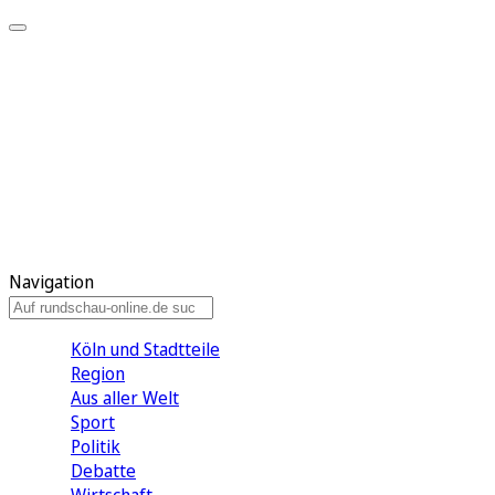
Meine KR
Meine Artikel
Meine Region
Meine Newsletter
Gewinnspiele
Mein Rundschau PLUS
Mein E-Paper
Navigation
Köln und Stadtteile
Region
Aus aller Welt
Sport
Politik
Debatte