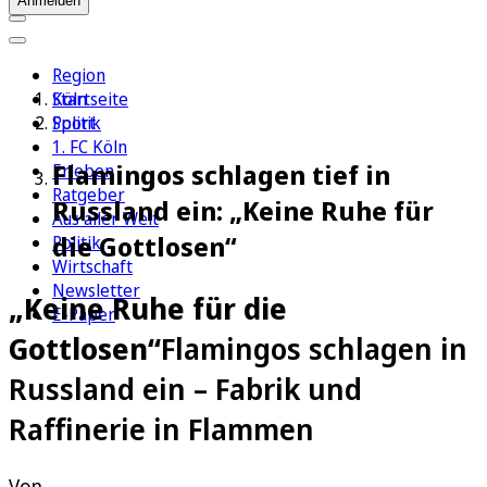
Anmelden
Region
Köln
Startseite
Sport
Politik
1. FC Köln
Flamingos schlagen tief in
Erleben
Ratgeber
Russland ein: „Keine Ruhe für
Aus aller Welt
die Gottlosen“
Politik
Wirtschaft
Newsletter
„Keine Ruhe für die
E-Paper
Gottlosen“
Flamingos schlagen in
Russland ein – Fabrik und
Raffinerie in Flammen
Von