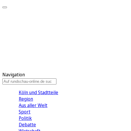
Meine KR
Meine Artikel
Meine Region
Meine Newsletter
Gewinnspiele
Mein Rundschau PLUS
Mein E-Paper
Navigation
Köln und Stadtteile
Region
Aus aller Welt
Sport
Politik
Debatte