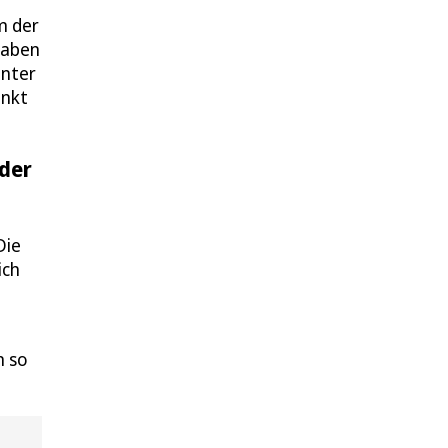
um der
haben
unter
unkt
der
Die
ich
n so