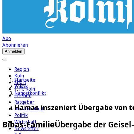
Abo
Abonnieren
Anmelden
Region
Köln
Startseite
Sport
Politik
1. FC Köln
Nahostkonflikt
Erleben
Ratgeber
Hamas inszeniert Übergabe von to
Aus aller Welt
Politik
Wirtschaft
Bibas-Familie
Übergabe der Geisel
Newsletter