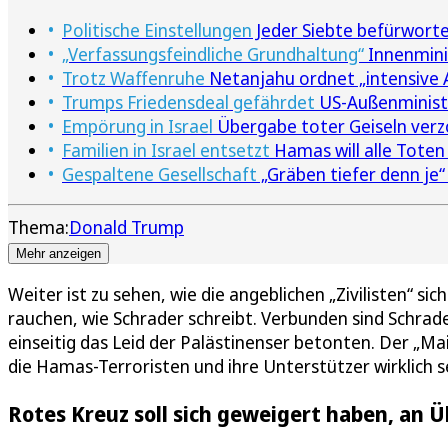
Politische Einstellungen
Jeder Siebte befürwortet
„Verfassungsfeindliche Grundhaltung“
Innenminis
Trotz Waffenruhe
Netanjahu ordnet „intensive A
Trumps Friedensdeal gefährdet
US-Außenministe
Empörung in Israel
Übergabe toter Geiseln verz
Familien in Israel entsetzt
Hamas will alle Toten
Gespaltene Gesellschaft
„Gräben tiefer denn je
Thema:
Donald Trump
Mehr anzeigen
Weiter ist zu sehen, wie die angeblichen „Zivilisten“ 
rauchen, wie Schrader schreibt. Verbunden sind Schrade
einseitig das Leid der Palästinenser betonten. Der „M
die Hamas-Terroristen und ihre Unterstützer wirklich s
Rotes Kreuz soll sich geweigert haben, an 