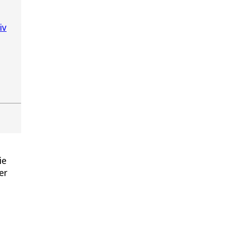
iv
ie
er