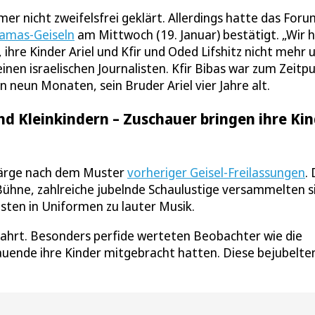
immer nicht zweifelsfrei geklärt. Allerdings hatte das For
Hamas-Geiseln
am Mittwoch (19. Januar) bestätigt. „Wir 
 ihre Kinder Ariel und Kfir und Oded Lifshitz nicht mehr 
 einen israelischen Journalisten. Kfir Bibas war zum Zeitp
 neun Monaten, sein Bruder Ariel vier Jahre alt.
 Kleinkindern – Zuschauer bringen ihre Kin
 Särge nach dem Muster
vorheriger Geisel-Freilassungen
. 
Bühne, zahlreiche jubelnde Schaulustige versammelten s
en in Uniformen zu lauter Musik.
ahrt. Besonders perfide werteten Beobachter wie die
chauende ihre Kinder mitgebracht hatten. Diese bejubelte