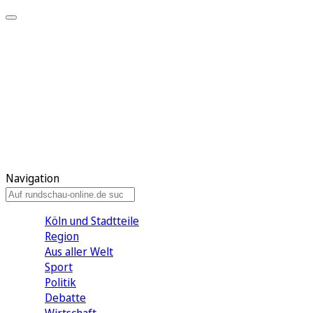
Meine KR
Meine Artikel
Meine Region
Meine Newsletter
Gewinnspiele
Mein Rundschau PLUS
Mein E-Paper
Navigation
Köln und Stadtteile
Region
Aus aller Welt
Sport
Politik
Debatte