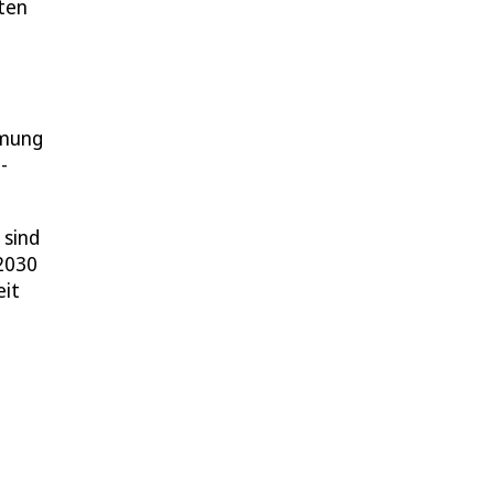
ten
rmung
-
 sind
 2030
eit