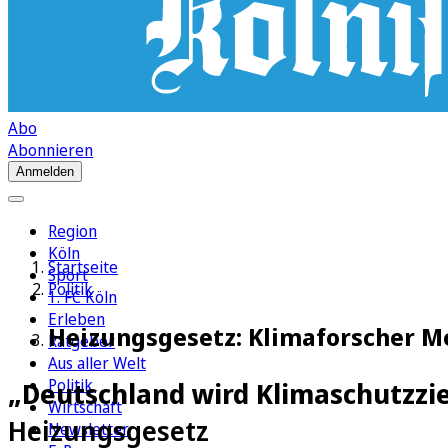
Abo
Abonnieren
Anmelden
Region
Köln
Startseite
Sport
Politik
1. FC Köln
Erleben
Heizungsgesetz: Klimaforscher Mo
Ratgeber
Aus aller Welt
Politik
„Deutschland wird Klimaschutzzie
Wirtschaft
Heizungsgesetz
Newsletter