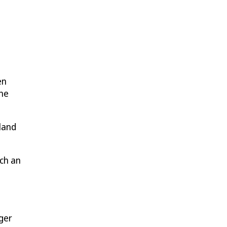
en
ine
land
ch an
ger