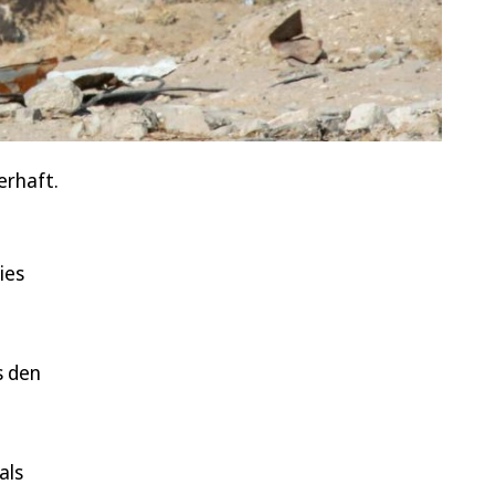
erhaft.
ies
s den
als