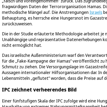
„falsch und voreingenommen“ zurück. Das zugrundelieg
fragwürdigen Daten der Terrororganisation Hamas. Di
methodische Mängel auf. Die Anstrengungen
Israels
be
Behauptung, es herrsche eine Hungersnot im Gazastreif
zurückzuweisen.
Die in der Studie erläuterte Methodologie arbeitet je
Unabhängige und repräsentative Datenerhebungen konn
nicht ermöglicht hat.
Das israelische Außenministerium warf den Verantwort
für die „Fake-Kampagne der Hamas“ veröffentlicht zu h
Schmutz zu ziehen. Die Versorgungslage im Gazastreife
Aussagen internationaler Hilfsorganisationen dar. In 
Lebensmitteln „geflutet“ worden, dass die Preise auf d
IPC zeichnet verheerendes Bild
Einer fünfstufigen Skala der IPC zufolge wird eine Hu
Haushalte von extremer Nahrungsmittelknappheit betr