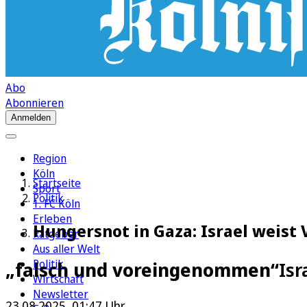
Abo
Abonnieren
Anmelden
Region
Köln
Startseite
Sport
Politik
1. FC Köln
Erleben
Hungersnot in Gaza: Israel weist
Ratgeber
Aus aller Welt
Politik
„falsch und voreingenommen“
Isr
Wirtschaft
Newsletter
23.08.2025, 01:47 Uhr