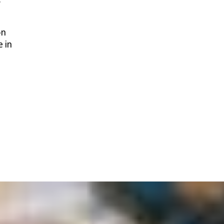
on
 in