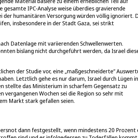
ende Material basiere zu einem erheblichen Teil auf
e gesamte IPC-Analyse weise überdies gravierende
i der humanitären Versorgung würden völlig ignoriert. 
en, insbesondere in der Stadt Gaza, sei strikt
 nach Datenlage mit variierenden Schwellenwerten.
ten bislang nicht durchgeführt werden, da Israel dies
lichen der Studie vor, eine „maßgeschneiderte“ Auswer
aben. Letztlich gehe es nur darum, Israel durch Lügen i
n stellte das Ministerium in scharfem Gegensatz zu
den vergangenen Wochen sei die Region so sehr mit
em Markt stark gefallen seien.
ngersnot dann festgestellt, wenn mindestens 20 Prozent 
offen sind und es infolgedessen zu Todesfällen kommt