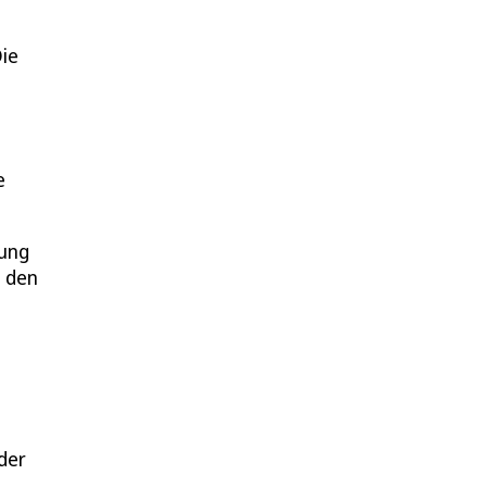
Die
e
tung
n den
der
.