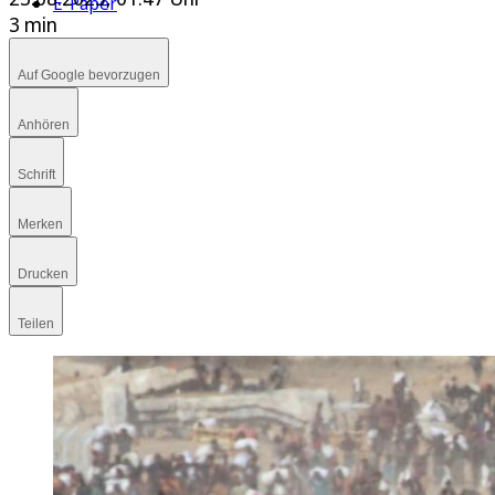
E-Paper
3 min
Auf Google bevorzugen
Anhören
Schrift
Merken
Drucken
Teilen