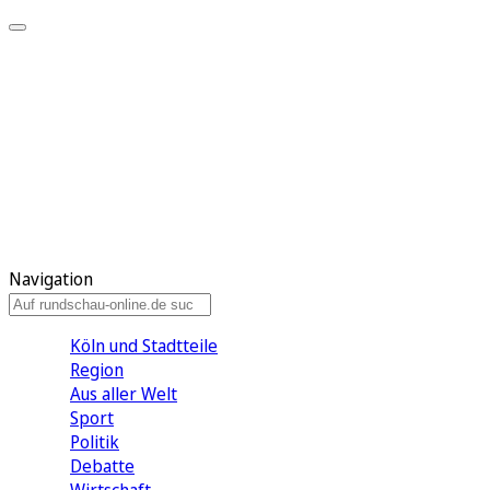
Meine KR
Meine Artikel
Meine Region
Meine Newsletter
Gewinnspiele
Mein Rundschau PLUS
Mein E-Paper
Navigation
Köln und Stadtteile
Region
Aus aller Welt
Sport
Politik
Debatte