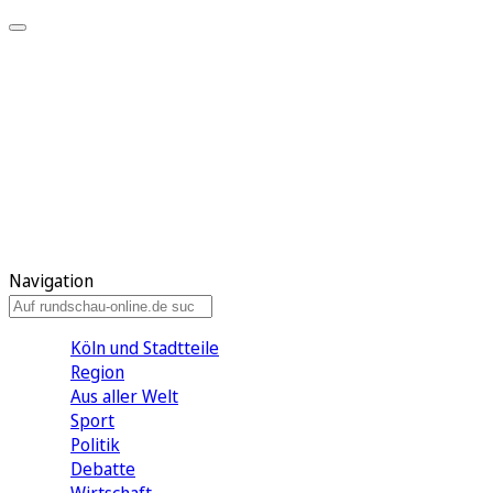
Meine KR
Meine Artikel
Meine Region
Meine Newsletter
Gewinnspiele
Mein Rundschau PLUS
Mein E-Paper
Navigation
Köln und Stadtteile
Region
Aus aller Welt
Sport
Politik
Debatte