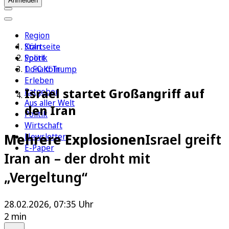
Anmelden
Region
Köln
Startseite
Sport
Politik
1. FC Köln
Donald Trump
Erleben
Israel startet Großangriff auf
Ratgeber
Aus aller Welt
den Iran
Politik
Wirtschaft
Mehrere Explosionen
Israel greift
Newsletter
E-Paper
Iran an – der droht mit
„Vergeltung“
28.02.2026, 07:35 Uhr
2 min
Auf Google bevorzugen