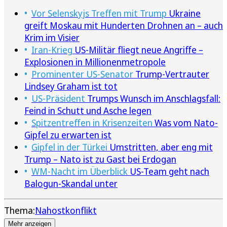
Vor Selenskyjs Treffen mit Trump
Ukraine
greift Moskau mit Hunderten Drohnen an – auch
Krim im Visier
Iran-Krieg
US-Militär fliegt neue Angriffe –
Explosionen in Millionenmetropole
Prominenter US-Senator
Trump-Vertrauter
Lindsey Graham ist tot
US-Präsident
Trumps Wunsch im Anschlagsfall:
Feind in Schutt und Asche legen
Spitzentreffen in Krisenzeiten
Was vom Nato-
Gipfel zu erwarten ist
Gipfel in der Türkei
Umstritten, aber eng mit
Trump – Nato ist zu Gast bei Erdogan
WM-Nacht im Überblick
US-Team geht nach
Balogun-Skandal unter
Thema:
Nahostkonflikt
Mehr anzeigen