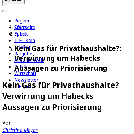
Anmelden
Region
Köln
Startseite
Sport
Politik
1. FC Köln
Kein Gas für Privathaushalte?:
Erleben
Ratgeber
Verwirrung um Habecks
Aus aller Welt
Aussagen zu Priorisierung
Politik
Wirtschaft
Newsletter
Kein Gas für Privathaushalte?
E-Paper
Verwirrung um Habecks
Aussagen zu Priorisierung
Von
Christine Meyer