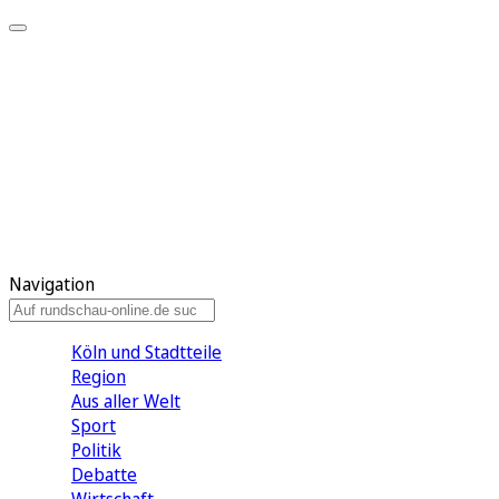
Meine KR
Meine Artikel
Meine Region
Meine Newsletter
Gewinnspiele
Mein Rundschau PLUS
Mein E-Paper
Navigation
Köln und Stadtteile
Region
Aus aller Welt
Sport
Politik
Debatte