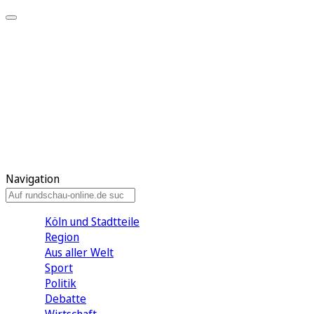
Meine KR
Meine Artikel
Meine Region
Meine Newsletter
Gewinnspiele
Mein Rundschau PLUS
Mein E-Paper
Navigation
Köln und Stadtteile
Region
Aus aller Welt
Sport
Politik
Debatte