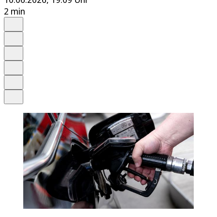
2 min
Auf Google bevorzugen
Anhören
Schrift
Merken
Drucken
Teilen