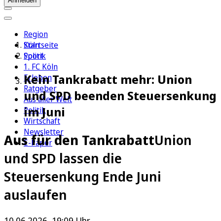
Anmelden
Region
Köln
Startseite
Sport
Politik
1. FC Köln
Kein Tankrabatt mehr: Union
Erleben
Ratgeber
und SPD beenden Steuersenkung
Aus aller Welt
im Juni
Politik
Wirtschaft
Newsletter
Aus für den Tankrabatt
Union
E-Paper
und SPD lassen die
Steuersenkung Ende Juni
auslaufen
10.06.2026, 19:09 Uhr