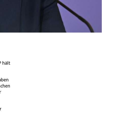
P hält
aben
achen
r
r