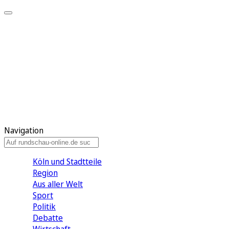
Meine KR
Meine Artikel
Meine Region
Meine Newsletter
Gewinnspiele
Mein Rundschau PLUS
Mein E-Paper
Navigation
Köln und Stadtteile
Region
Aus aller Welt
Sport
Politik
Debatte