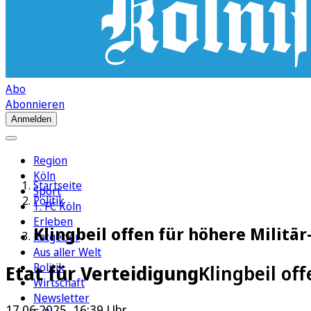
Abo
Abonnieren
Anmelden
Region
Köln
Startseite
Sport
Politik
1. FC Köln
Erleben
Klingbeil offen für höhere Militä
Ratgeber
Aus aller Welt
Politik
Etat für Verteidigung
Klingbeil of
Wirtschaft
Newsletter
17.06.2025, 16:39 Uhr