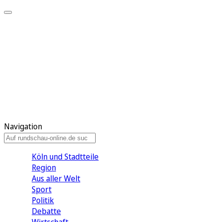
Meine KR
Meine Artikel
Meine Region
Meine Newsletter
Gewinnspiele
Mein Rundschau PLUS
Mein E-Paper
Navigation
Köln und Stadtteile
Region
Aus aller Welt
Sport
Politik
Debatte