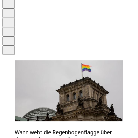
Auf Google bevorzugen
Anhören
Schrift
Merken
Drucken
Teilen
Wann weht die Regenbogenflagge über