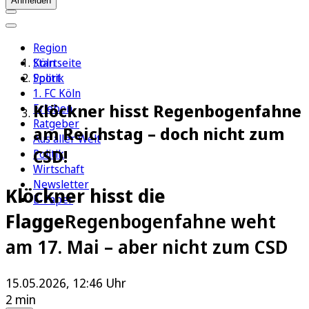
Anmelden
Region
Köln
Startseite
Sport
Politik
1. FC Köln
Klöckner hisst Regenbogenfahne
Erleben
Ratgeber
am Reichstag – doch nicht zum
Aus aller Welt
CSD!
Politik
Wirtschaft
Newsletter
Klöckner hisst die
E-Paper
Flagge
Regenbogenfahne weht
am 17. Mai – aber nicht zum CSD
15.05.2026, 12:46 Uhr
2 min