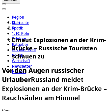
Anmelden
Region
Köln
Startseite
Sport
Politik
1. FC Köln
Erneut Explosionen an der Krim-
Erleben
Ratgeber
Brücke – Russische Touristen
Aus aller Welt
schauen zu
Politik
Wirtschaft
Newsletter
Vor den Augen russischer
E-Paper
Urlauber
Russland meldet
Explosionen an der Krim-Brücke –
Rauchsäulen am Himmel
Von