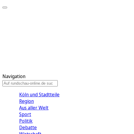
Meine KR
Meine Artikel
Meine Region
Meine Newsletter
Gewinnspiele
Mein Rundschau PLUS
Mein E-Paper
Navigation
Köln und Stadtteile
Region
Aus aller Welt
Sport
Politik
Debatte