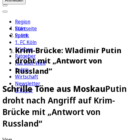
Anmelden
Region
Köln
Startseite
Sport
Politik
1. FC Köln
Krim-Brücke: Wladimir Putin
Erleben
Ratgeber
droht mit „Antwort von
Aus aller Welt
Russland“
Politik
Wirtschaft
Newsletter
Schrille Töne aus Moskau
Putin
E-Paper
droht nach Angriff auf Krim-
Brücke mit „Antwort von
Russland“
Von