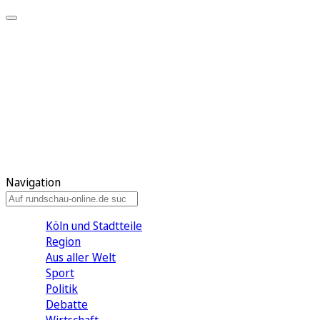
Meine KR
Meine Artikel
Meine Region
Meine Newsletter
Gewinnspiele
Mein Rundschau PLUS
Mein E-Paper
Navigation
Köln und Stadtteile
Region
Aus aller Welt
Sport
Politik
Debatte