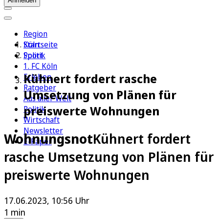
Anmelden
Region
Köln
Startseite
Sport
Politik
1. FC Köln
Kühnert fordert rasche
Erleben
Ratgeber
Umsetzung von Plänen für
Aus aller Welt
preiswerte Wohnungen
Politik
Wirtschaft
Newsletter
Wohnungsnot
Kühnert fordert
E-Paper
rasche Umsetzung von Plänen für
preiswerte Wohnungen
17.06.2023, 10:56 Uhr
1 min