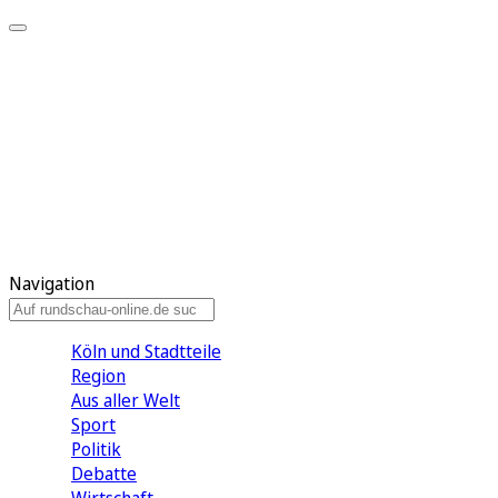
Meine KR
Meine Artikel
Meine Region
Meine Newsletter
Gewinnspiele
Mein Rundschau PLUS
Mein E-Paper
Navigation
Köln und Stadtteile
Region
Aus aller Welt
Sport
Politik
Debatte