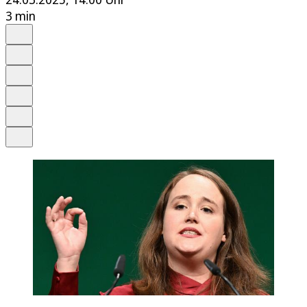
3 min
Auf Google bevorzugen
Anhören
Schrift
Merken
Drucken
Teilen