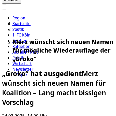
Anmelden
Region
Köln
Startseite
Sport
Politik
1. FC Köln
Merz wünscht sich neuen Namen
Erleben
Ratgeber
für mögliche Wiederauflage der
Aus aller Welt
„Groko“
Politik
Wirtschaft
Newsletter
„Groko“ hat ausgedient
Merz
E-Paper
wünscht sich neuen Namen für
Koalition – Lang macht bissigen
Vorschlag
24.03.2025, 14:00 Uhr