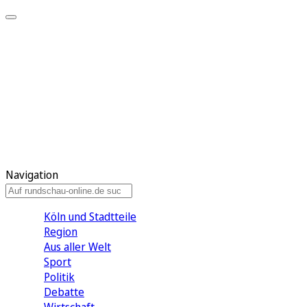
Meine KR
Meine Artikel
Meine Region
Meine Newsletter
Gewinnspiele
Mein Rundschau PLUS
Mein E-Paper
Navigation
Köln und Stadtteile
Region
Aus aller Welt
Sport
Politik
Debatte