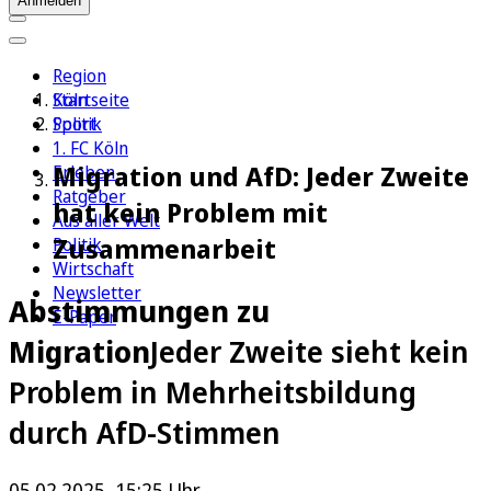
Anmelden
Region
Köln
Startseite
Sport
Politik
1. FC Köln
Migration und AfD: Jeder Zweite
Erleben
Ratgeber
hat kein Problem mit
Aus aller Welt
Zusammenarbeit
Politik
Wirtschaft
Newsletter
Abstimmungen zu
E-Paper
Migration
Jeder Zweite sieht kein
Problem in Mehrheitsbildung
durch AfD-Stimmen
05.02.2025, 15:25 Uhr