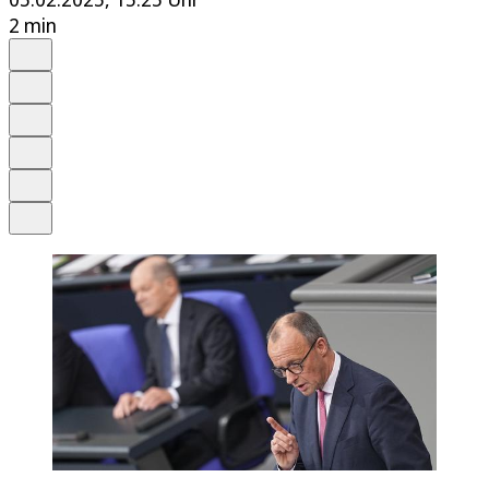
2 min
Auf Google bevorzugen
Anhören
Schrift
Merken
Drucken
Teilen