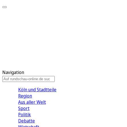
Meine KR
Meine Artikel
Meine Region
Meine Newsletter
Gewinnspiele
Mein Rundschau PLUS
Mein E-Paper
Navigation
Köln und Stadtteile
Region
Aus aller Welt
Sport
Politik
Debatte