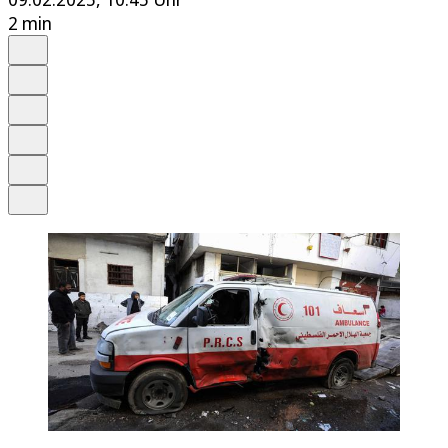
2 min
Auf Google bevorzugen
Anhören
Schrift
Merken
Drucken
Teilen