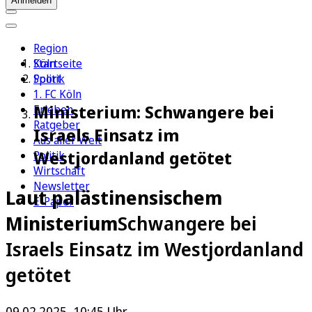
Anmelden
Region
Köln
Startseite
Sport
Politik
1. FC Köln
Ministerium: Schwangere bei
Erleben
Ratgeber
Israels Einsatz im
Aus aller Welt
Westjordanland getötet
Politik
Wirtschaft
Newsletter
Laut palästinensischem
E-Paper
Ministerium
Schwangere bei
Israels Einsatz im Westjordanland
getötet
09.02.2025, 10:45 Uhr