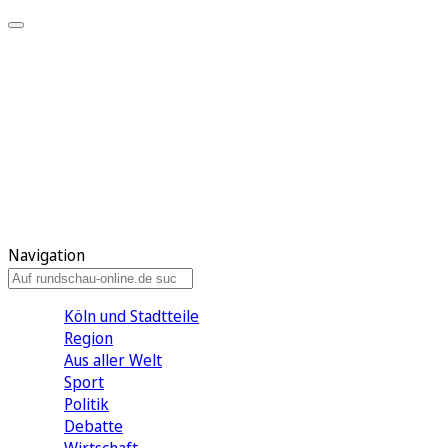
Meine KR
Meine Artikel
Meine Region
Meine Newsletter
Gewinnspiele
Mein Rundschau PLUS
Mein E-Paper
Navigation
Köln und Stadtteile
Region
Aus aller Welt
Sport
Politik
Debatte